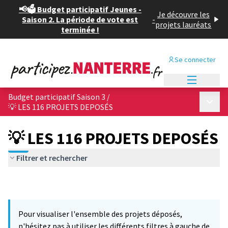
📢🗳️ Budget participatif Jeunes -
Je découvre les
Saison 2. La période de vote est
-
projets lauréats
terminée !
Se connecter
Menu princi
Budget participatif Saison 3
/
Menu p
💡 LES 116 PROJETS DEPOSÉS
💡 LES 116 PROJETS DEPOSÉS
Filtrer et rechercher
Pour visualiser l'ensemble des projets déposés,
n'hésitez pas à utiliser les différents filtres à gauche de