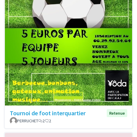
Tournoi de foot interquartier
Retenue
PERRUCHET
2
2