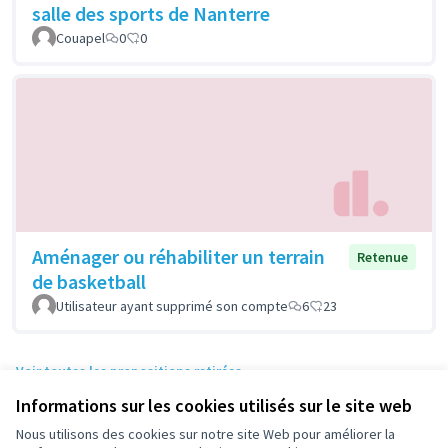
salle des sports de Nanterre
Couapel
0
0
Aménager ou réhabiliter un terrain
Retenue
de basketball
Utilisateur ayant supprimé son compte
6
23
Voir toutes les propositions retirées
Informations sur les cookies utilisés sur le site web
Nous utilisons des cookies sur notre site Web pour améliorer la
Conditions d'utilisation