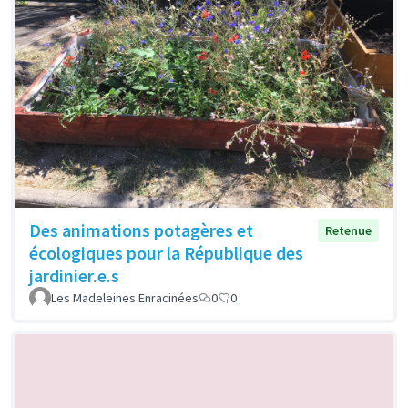
Des animations potagères et
Retenue
écologiques pour la République des
jardinier.e.s
Les Madeleines Enracinées
0
0