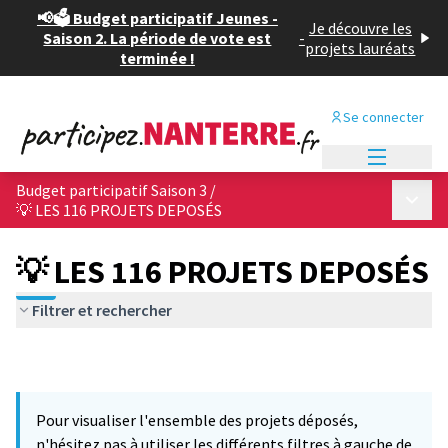
📢🗳️ Budget participatif Jeunes -
Je découvre les
Saison 2. La période de vote est
-
projets lauréats
terminée !
Se connecter
Menu princi
Budget participatif Saison 3
/
Menu p
💡 LES 116 PROJETS DEPOSÉS
💡 LES 116 PROJETS DEPOSÉS
Filtrer et rechercher
Pour visualiser l'ensemble des projets déposés,
n'hésitez pas à utiliser les différents filtres à gauche de