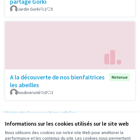
partagé Gorki
Jardin Gorki
2
5
A la découverte de nos bienfaitrices
Retenue
les abeilles
biodiversité
0
1
Voir toutes les propositions retirées
Informations sur les cookies utilisés sur le site web
Nous utilisons des cookies sur notre site Web pour améliorer la
Conditions d'utilisation
performance et les contenus du site. Les cookies nous permettent
Paramètres des cookies