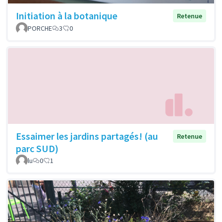
Initiation à la botanique
Retenue
PORCHE
3
0
Essaimer les jardins partagés! (au
Retenue
parc SUD)
lu
0
1