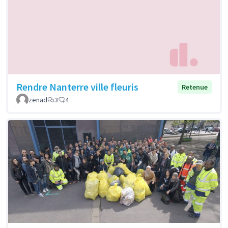
Rendre Nanterre ville fleuris
Retenue
zenad
3
4