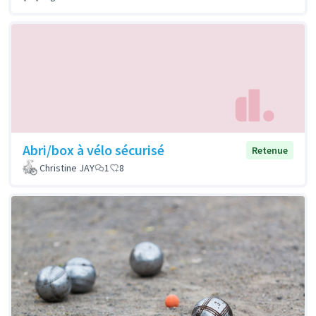
Abri/box à vélo sécurisé
Retenue
Christine JAY
1
8