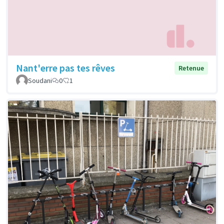
Nant'erre pas tes rêves
Retenue
Soudani
0
1