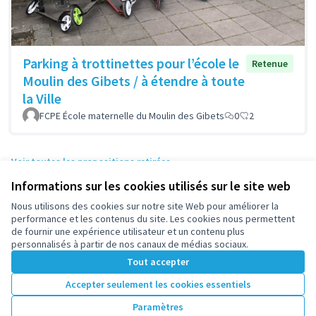
Parking à trottinettes pour l’école le
Retenue
Moulin des Gibets / à étendre à toute
la Ville
FCPE École maternelle du Moulin des Gibets
0
2
Voir toutes les propositions retirées
Informations sur les cookies utilisés sur le site web
Nous utilisons des cookies sur notre site Web pour améliorer la
Conditions d'utilisation
performance et les contenus du site. Les cookies nous permettent
Paramètres des cookies
de fournir une expérience utilisateur et un contenu plus
participez.nanterre.fr sur X
participez.nanterre.fr sur Facebook
participez.nanterre.fr sur Instagram
participez.nanterre.fr sur YouTube
participez.nanterre.fr sur GitHub
personnalisés à partir de nos canaux de médias sociaux.
(Lien externe)
(Lien externe)
(Lien externe)
(Lien externe)
(Lien externe)
Tout accepter
Accepter seulement les cookies essentiels
Licence Cre
(Lien extern
Paramètres
(Lien externe)
Site réalisé grâce au
logiciel libre Decidim
.