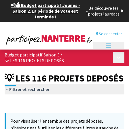
📢🗳️ Budget participatif Jeunes -
Je découvre les
Saison 2. La période de vote est
-
projets lauréats
terminée !
Se connecter
Menu princi
Budget participatif Saison 3
/
Menu p
💡 LES 116 PROJETS DEPOSÉS
💡 LES 116 PROJETS DEPOSÉS
Filtrer et rechercher
Pour visualiser l'ensemble des projets déposés,
n'hésitez pas à utiliser les différents filtres à gauche de