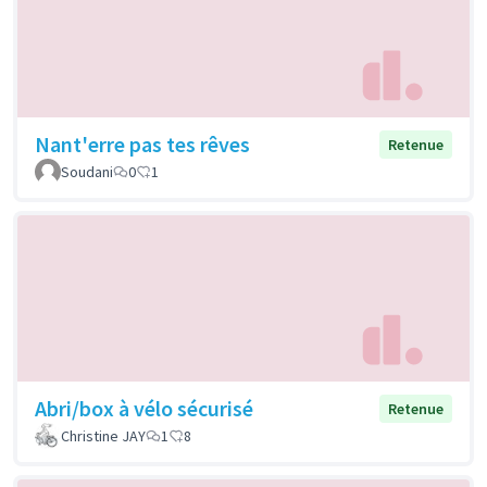
Nant'erre pas tes rêves
Retenue
Soudani
0
1
Abri/box à vélo sécurisé
Retenue
Christine JAY
1
8