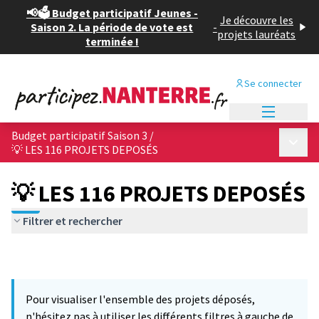
📢🗳️ Budget participatif Jeunes -
Je découvre les
Saison 2. La période de vote est
-
projets lauréats
terminée !
Se connecter
Menu princi
Budget participatif Saison 3
/
Menu p
💡 LES 116 PROJETS DEPOSÉS
💡 LES 116 PROJETS DEPOSÉS
Filtrer et rechercher
Pour visualiser l'ensemble des projets déposés,
n'hésitez pas à utiliser les différents filtres à gauche de