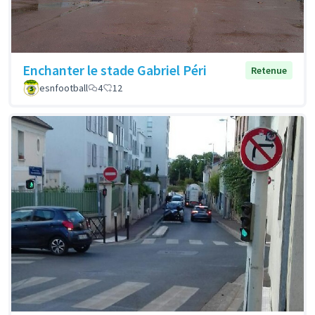
Enchanter le stade Gabriel Péri
Retenue
esnfootball
4
12