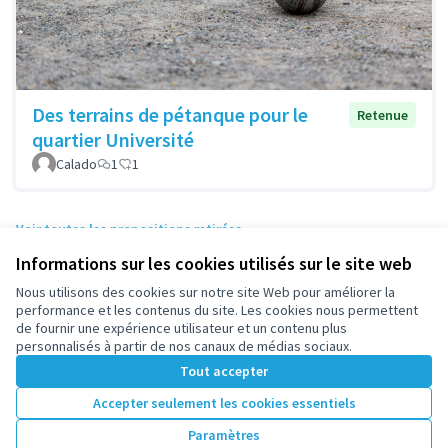
Des terrains de pétanque pour le
Retenue
quartier Université
Calado
1
1
Voir toutes les propositions retirées
Informations sur les cookies utilisés sur le site web
Nous utilisons des cookies sur notre site Web pour améliorer la
Conditions d'utilisation
performance et les contenus du site. Les cookies nous permettent
Paramètres des cookies
de fournir une expérience utilisateur et un contenu plus
participez.nanterre.fr sur X
participez.nanterre.fr sur Facebook
participez.nanterre.fr sur Instagram
participez.nanterre.fr sur YouTube
participez.nanterre.fr sur GitHub
personnalisés à partir de nos canaux de médias sociaux.
(Lien externe)
(Lien externe)
(Lien externe)
(Lien externe)
(Lien externe)
Tout accepter
Accepter seulement les cookies essentiels
Licence Cre
(Lien extern
Paramètres
(Lien externe)
Site réalisé grâce au
logiciel libre Decidim
.