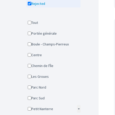
Rejected
Tout
Portée générale
Boule - Champs-Pierreux
Centre
Chemin de l'Île
Les Groues
Parc Nord
Parc Sud
Petit Nanterre