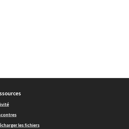
ssources
ivité
ncontres
écharger les fichiers