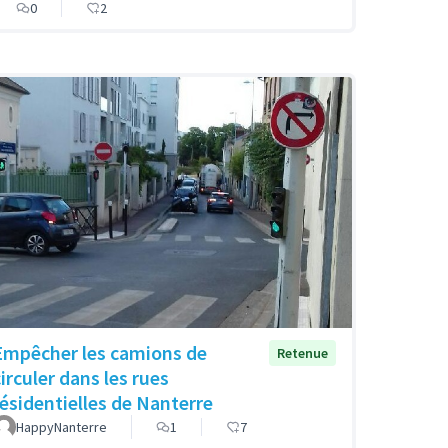
0
2
Empêcher les camions de
Retenue
circuler dans les rues
résidentielles de Nanterre
HappyNanterre
1
7