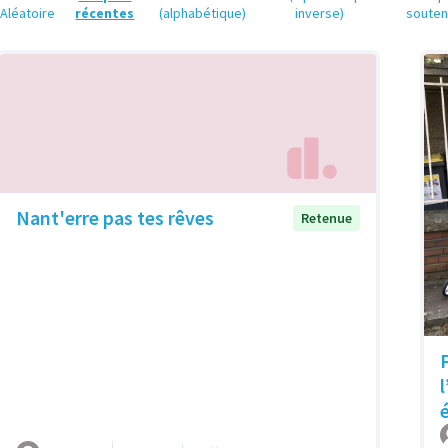
Aléatoire
récentes
(alphabétique)
inverse)
soute
Nant'erre pas tes rêves
Retenue
l
é