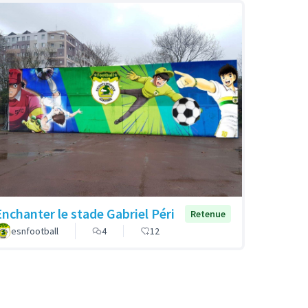
Enchanter le stade Gabriel Péri
Retenue
esnfootball
4
12