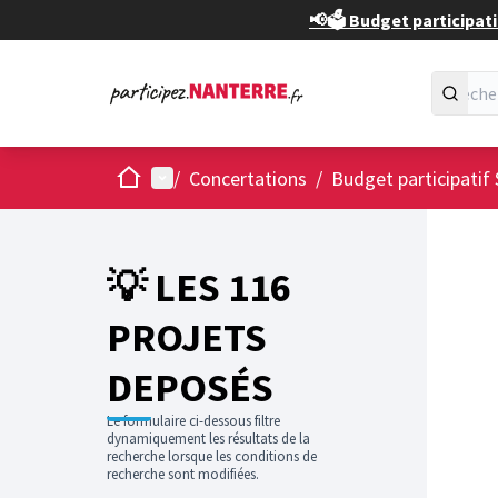
📢🗳️ Budget participati
Accueil
Menu principal
/
Concertations
/
Budget participatif 
💡 LES 116
PROJETS
DEPOSÉS
Le formulaire ci-dessous filtre
dynamiquement les résultats de la
recherche lorsque les conditions de
recherche sont modifiées.