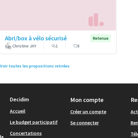
Abri/box à vélo sécurisé
Retenue
Christine JAY
1
8
Voir toutes les propositions retirées
Decidim
Mon compte
Re
Accueil
Créer un compte
Act
Le budget participatif
Se connecter
Re
Concertations
Tél
de