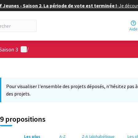
f Jeunes - Saison 2. La période de vote est terminée !
-
Je découv
Aide
Menu utilisateur
Saison 3
/
Pour visualiser l'ensemble des projets déposés, n'hésitez pas à ut
des projets.
9 propositions
Les plus
A-Z
Z-A (alphabétique
Les p