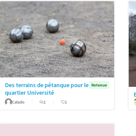
Des terrains de pétanque pour le
Retenue
quartier Université
Calado
1
1