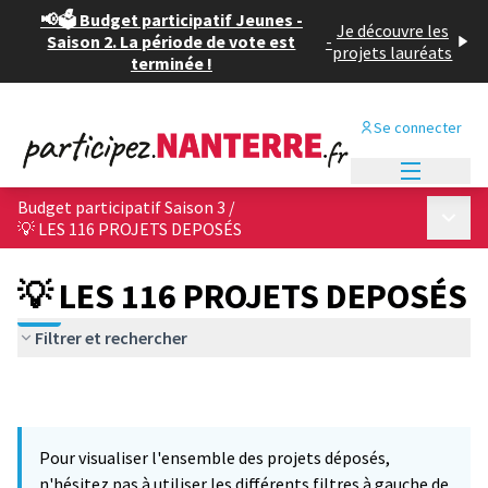
📢🗳️ Budget participatif Jeunes -
Je découvre les
Saison 2. La période de vote est
-
projets lauréats
terminée !
Se connecter
Menu princi
Budget participatif Saison 3
/
Menu p
💡 LES 116 PROJETS DEPOSÉS
💡 LES 116 PROJETS DEPOSÉS
Filtrer et rechercher
Pour visualiser l'ensemble des projets déposés,
n'hésitez pas à utiliser les différents filtres à gauche de