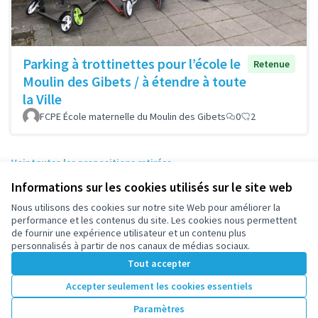
Parking à trottinettes pour l’école le
Retenue
Moulin des Gibets / à étendre à toute
la Ville
FCPE École maternelle du Moulin des Gibets
0
2
Voir toutes les propositions retirées
Informations sur les cookies utilisés sur le site web
Nous utilisons des cookies sur notre site Web pour améliorer la
Conditions d'utilisation
performance et les contenus du site. Les cookies nous permettent
Paramètres des cookies
de fournir une expérience utilisateur et un contenu plus
participez.nanterre.fr sur X
participez.nanterre.fr sur Facebook
participez.nanterre.fr sur Instagram
participez.nanterre.fr sur YouTube
participez.nanterre.fr sur GitHub
personnalisés à partir de nos canaux de médias sociaux.
(Lien externe)
(Lien externe)
(Lien externe)
(Lien externe)
(Lien externe)
Tout accepter
Accepter seulement les cookies essentiels
Licence Cre
(Lien extern
Paramètres
(Lien externe)
Site réalisé grâce au
logiciel libre Decidim
.