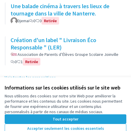
Une balade cinéma à travers les lieux de
tournage dans la ville de Nanterre.
Djemai
0
0
Retirée
Création d'un label " Livraison Éco
Responsable " (LER)
Association de Parents d’Élèves Groupe Scolaire Joinville
0
1
Retirée
Voir toutes les propositions
Informations sur les cookies utilisés sur le site web
Nous utilisons des cookies sur notre site Web pour améliorer la
Conditions d'utilisation
performance et les contenus du site. Les cookies nous permettent
Paramètres des cookies
de fournir une expérience utilisateur et un contenu plus
participez.nanterre.fr sur X
participez.nanterre.fr sur Facebook
participez.nanterre.fr sur Instagram
participez.nanterre.fr sur YouTube
participez.nanterre.fr sur GitHub
personnalisés à partir de nos canaux de médias sociaux.
(Lien externe)
(Lien externe)
(Lien externe)
(Lien externe)
(Lien externe)
Tout accepter
Accepter seulement les cookies essentiels