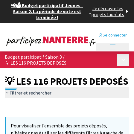
📢🗳️ Budget participatif Jeunes -
Je découvre les
Saison 2. La période de vote est
-
projets lauréats
terminée !
Se connecter
Menu princi
Budget participatif Saison 3
/
Menu p
💡 LES 116 PROJETS DEPOSÉS
💡 LES 116 PROJETS DEPOSÉS
Filtrer et rechercher
Pour visualiser l'ensemble des projets déposés,
n'hésitez pas à utiliser les différents filtres à gauche de