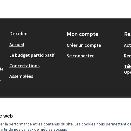
Decidim
Mon compte
Re
Accueil
Créer un compte
Act
Le budget participatif
Se connecter
Re
Concertations
Tél
de
Op
Assemblées
.
te web
rer la performance et les contenus du site. Les cookies nous permettent de
partir de nos canaux de médias sociaux.