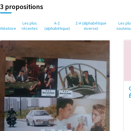
3 propositions
Les plus
A-Z
Z-A (alphabétique
Les pl
Aléatoire
récentes
(alphabétique)
inverse)
soutenu