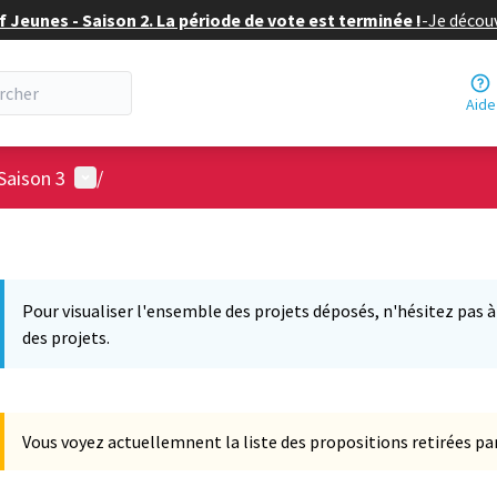
f Jeunes - Saison 2. La période de vote est terminée !
-
Je découv
Aide
Menu utilisateur
Saison 3
/
Pour visualiser l'ensemble des projets déposés, n'hésitez pas à ut
des projets.
Vous voyez actuellemnent la liste des propositions retirées par