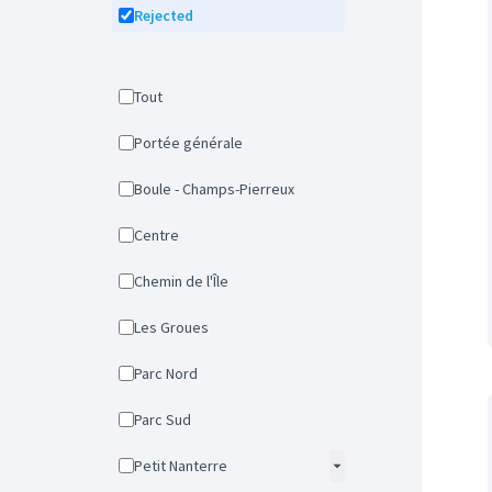
Rejected
Tout
Portée générale
Boule - Champs-Pierreux
Centre
Chemin de l'Île
Les Groues
Parc Nord
Parc Sud
Petit Nanterre