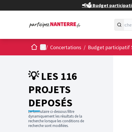
📢🗳️ Budget participati
Accueil
Menu principal
/
Concertations
/
Budget participatif 
💡 LES 116
PROJETS
DEPOSÉS
Le formulaire ci-dessous filtre
dynamiquement les résultats de la
recherche lorsque les conditions de
recherche sont modifiées.