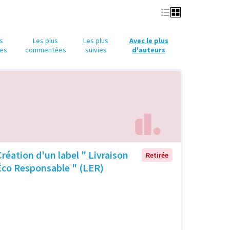
us
Les plus
Les plus
Avec le plus
es
commentées
suivies
d'auteurs
Création d'un label " Livraison
Retirée
Éco Responsable " (LER)