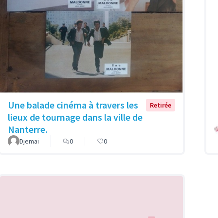
Une balade cinéma à travers les
Retirée
lieux de tournage dans la ville de
Nanterre.
Djemai
0
0