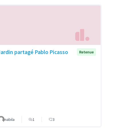
Jardin partagé Pablo Picasso
Retenue
nabila
1
3