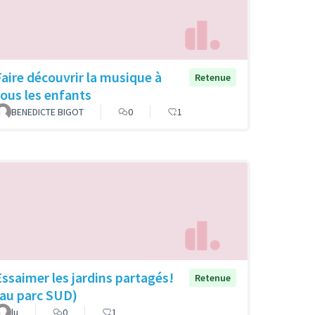
Faire découvrir la musique à
Retenue
tous les enfants
BENEDICTE BIGOT
0
1
Essaimer les jardins partagés!
Retenue
(au parc SUD)
lu
0
1