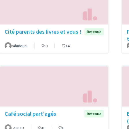
Cité parents des livres et vous !
Retenue
rahmouni
0
14
Café social part'agés
Retenue
LAOUID
0
0