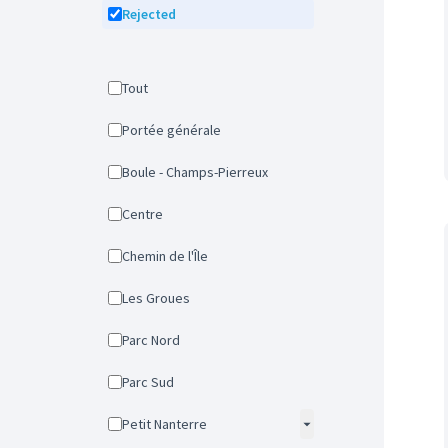
Rejected
Tout
Portée générale
Boule - Champs-Pierreux
Centre
Chemin de l'Île
Les Groues
Parc Nord
Parc Sud
Petit Nanterre