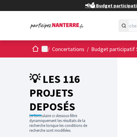
📢🗳️ Budget participati
Accueil
Menu principal
/
Concertations
/
Budget participatif 
💡 LES 116
PROJETS
DEPOSÉS
Le formulaire ci-dessous filtre
dynamiquement les résultats de la
recherche lorsque les conditions de
recherche sont modifiées.