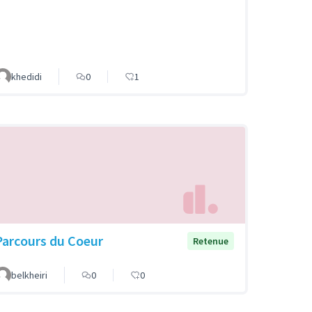
khedidi
0
1
Parcours du Coeur
Retenue
belkheiri
0
0