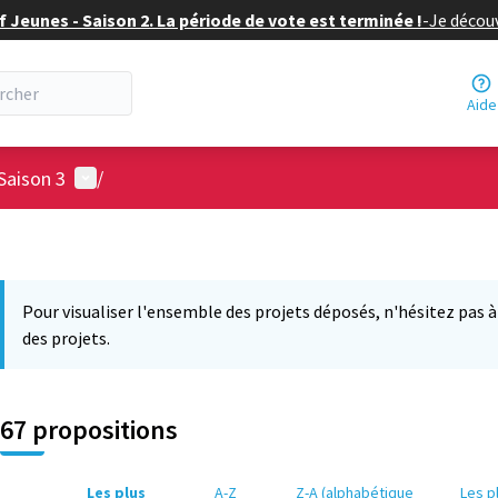
f Jeunes - Saison 2. La période de vote est terminée !
-
Je découv
Aide
Menu utilisateur
Saison 3
/
Pour visualiser l'ensemble des projets déposés, n'hésitez pas à ut
des projets.
67 propositions
Les plus
A-Z
Z-A (alphabétique
Les p