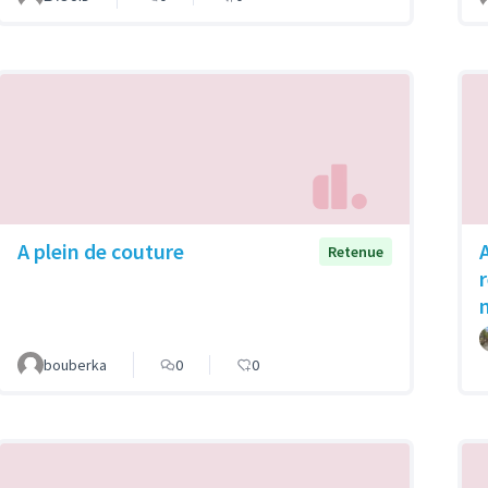
A plein de couture
Retenue
bouberka
0
0