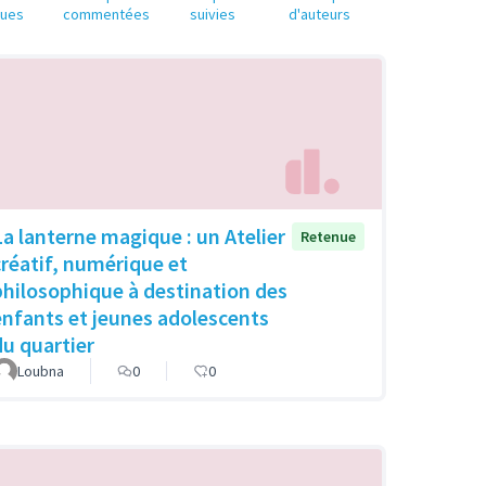
nues
commentées
suivies
d'auteurs
La lanterne magique : un Atelier
Retenue
créatif, numérique et
philosophique à destination des
enfants et jeunes adolescents
du quartier
Loubna
0
0