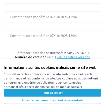
Commentaire modéré le 07/10/2025 13:04
Commentaire modéré le 07/10/2025 13:04
Référence : participez.nanterre.fr-PROP-2022-06-618
Numéro de version 1
(sur 1)
voir les autres versions
Vérifiez l'empreinte numérique
Informations sur les cookies utilisés sur le site web
Nous utilisons des cookies sur notre site Web pour améliorer la
Conditions d'utilisation
performance et les contenus du site. Les cookies nous permettent
Paramètres des cookies
de fournir une expérience utilisateur et un contenu plus
participez.nanterre.fr sur X
participez.nanterre.fr sur Facebook
participez.nanterre.fr sur Instagram
participez.nanterre.fr sur YouTube
participez.nanterre.fr sur GitHub
personnalisés à partir de nos canaux de médias sociaux.
(Lien externe)
(Lien externe)
(Lien externe)
(Lien externe)
(Lien externe)
Tout accepter
Accepter seulement les cookies essentiels