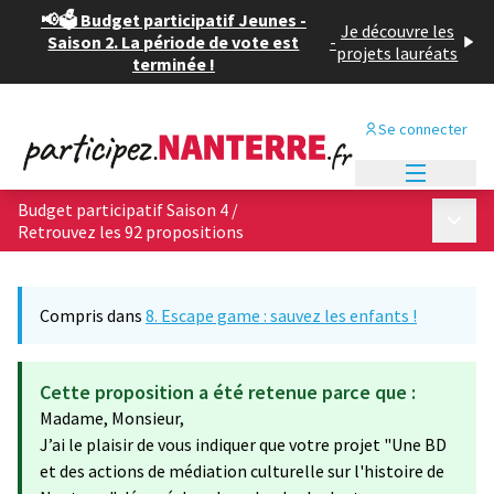
📢🗳️ Budget participatif Jeunes -
Je découvre les
Saison 2. La période de vote est
-
projets lauréats
terminée !
Se connecter
Menu princi
Budget participatif Saison 4
/
Menu p
Retrouvez les 92 propositions
Compris dans
8. Escape game : sauvez les enfants !
Cette proposition a été retenue parce que :
Madame, Monsieur,
J’ai le plaisir de vous indiquer que votre projet "Une BD
et des actions de médiation culturelle sur l'histoire de