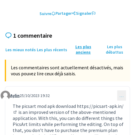
Partager
Signaler
Suivre
1 commentaire
Les plus
Les plus
Les mieux notés
Les plus récents
anciens
débattus
Les commentaires sont actuellement désactivés, mais
vous pouvez lire ceux déjà saisis.
Aylin
25/10/2023 19:32
…
Commentaire 990
The picsart mod apk download
https://picsart-apk.in/
is an improved version of the above-mentioned
(Lien externe)
application. With this, you can do different things the
PicsArt limits while performing the editing. On top of
that, you don’t have to purchase the premium plan