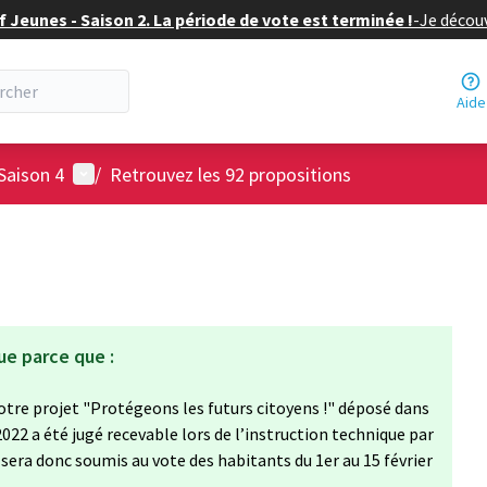
f Jeunes - Saison 2. La période de vote est terminée !
-
Je découv
Aide
Menu utilisateur
Saison 4
/
Retrouvez les 92 propositions
ue parce que :
e votre projet "Protégeons les futurs citoyens !" déposé dans
2022 a été jugé recevable lors de l’instruction technique par
et sera donc soumis au vote des habitants du 1er au 15 février