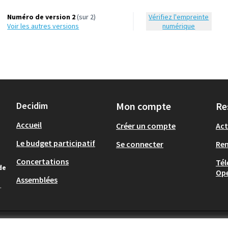
Numéro de version 2
(sur 2)
Vérifiez l'empreinte
voir les autres versions
numérique
Decidim
Mon compte
Re
Accueil
Créer un compte
Act
Le budget participatif
Se connecter
Re
Concertations
Tél
de
Op
Assemblées
.