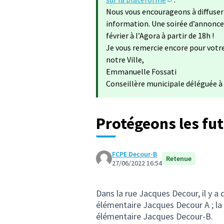
(S'ouvre dans un
Nous vous encourageons à diffuser 
information. Une soirée d’annonce 
février à l’Agora à partir de 18h !
Je vous remercie encore pour votr
notre Ville,
Emmanuelle Fossati
Conseillère municipale déléguée à 
Protégeons les fut
FCPE Decour-B
Retenue
27/06/2022 16:54
Dans la rue Jacques Decour, il y a 
élémentaire Jacques Decour A ; la 
élémentaire Jacques Decour-B.