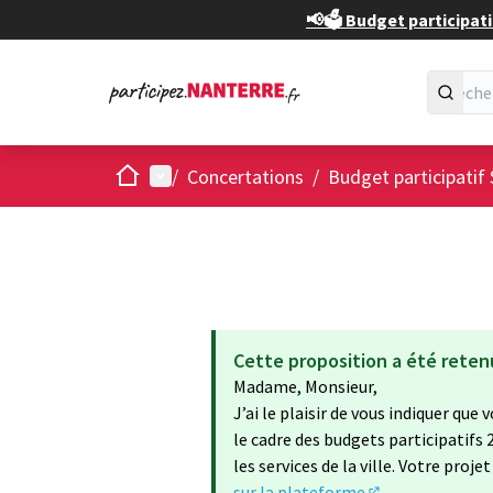
📢🗳️ Budget participati
Accueil
Menu principal
/
Concertations
/
Budget participatif 
Cette proposition a été reten
Madame, Monsieur,
J’ai le plaisir de vous indiquer qu
le cadre des budgets participatifs 
les services de la ville. Votre proj
sur la plateforme
.