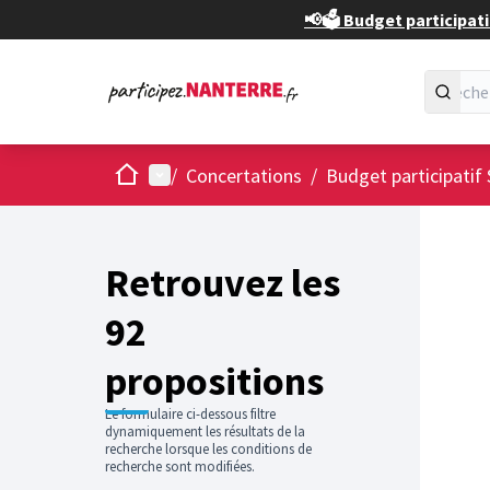
📢🗳️ Budget participati
Accueil
Menu principal
/
Concertations
/
Budget participatif 
Passer
L'élément
+
−
Retrouvez les
92
propositions
Le formulaire ci-dessous filtre
dynamiquement les résultats de la
recherche lorsque les conditions de
recherche sont modifiées.