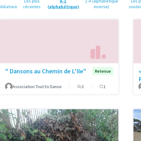
Les plus
A-Z
Z-A (alphabétique
Les p
Aléatoire
récentes
(alphabétique)
inverse)
soute
" Dansons au Chemin de L'Ile"
Retenue
Association Tout En Danse
3
1