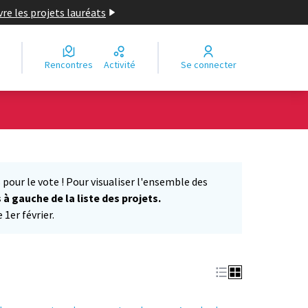
re les projets lauréats
Rencontres
Activité
Se connecter
Leaflet
|
©
OpenStreetMap
contributors
e des points de carte. L'élément peut être utilisé avec un lecteur
 pour le vote ! Pour visualiser l'ensemble des
s à gauche de la liste des projets.
1er février.