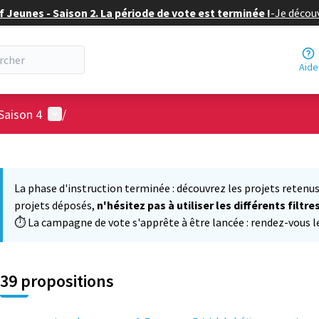
f Jeunes - Saison 2. La période de vote est terminée !
-
Je découv
Aide
Menu utilisateur
Saison 4
/
 la carte
 suivant est une carte qui présente les éléments de cette page comm
La phase d'instruction terminée : découvrez les projets retenus
projets déposés,
n'hésitez pas à utiliser les différents filtre
⏱️ La campagne de vote s'apprête à être lancée : rendez-vous le 
39 propositions