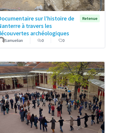
Documentaire sur l’histoire de
Retenue
Nanterre à travers les
découvertes archéologiques
Samuelian
0
0