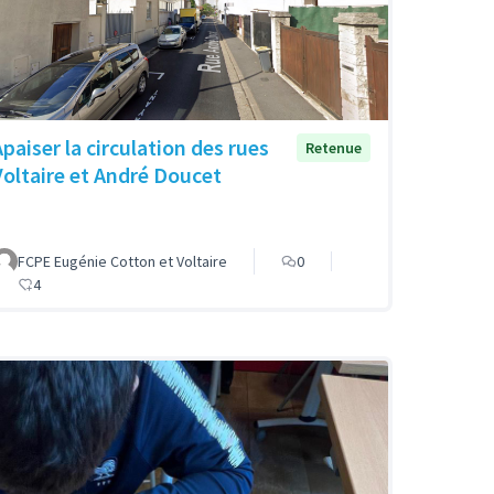
Apaiser la circulation des rues
Retenue
Voltaire et André Doucet
FCPE Eugénie Cotton et Voltaire
0
4