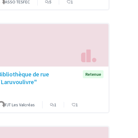
ASSO TESFEC
5
1
Bibliothèque de rue
Retenue
"Laruvoulivre"
FJT Les Valcréas
1
1