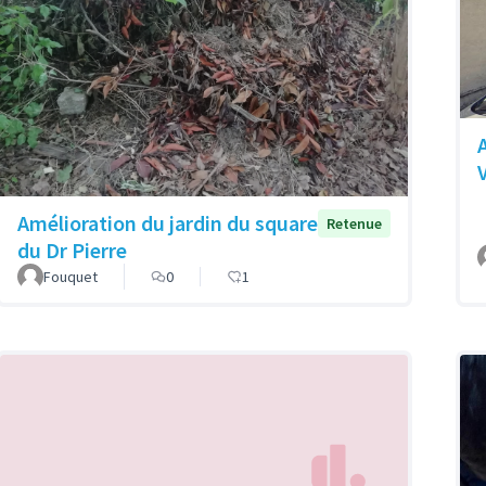
Amélioration du jardin du square
Retenue
du Dr Pierre
Fouquet
0
1