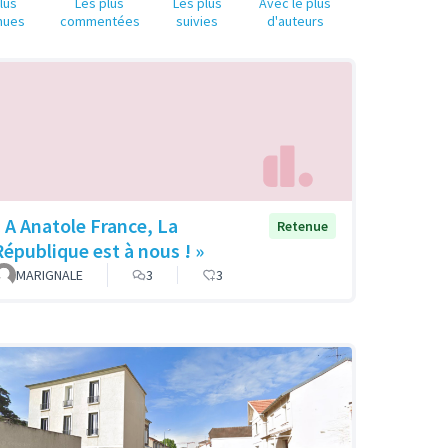
lus
Les plus
Les plus
Avec le plus
nues
commentées
suivies
d'auteurs
« A Anatole France, La
Retenue
République est à nous ! »
MARIGNALE
3
3