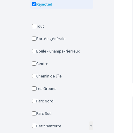
Rejected
Tout
Portée générale
Boule - Champs-Pierreux
Centre
Chemin de l'Île
Les Groues
Parc Nord
Parc Sud
Petit Nanterre