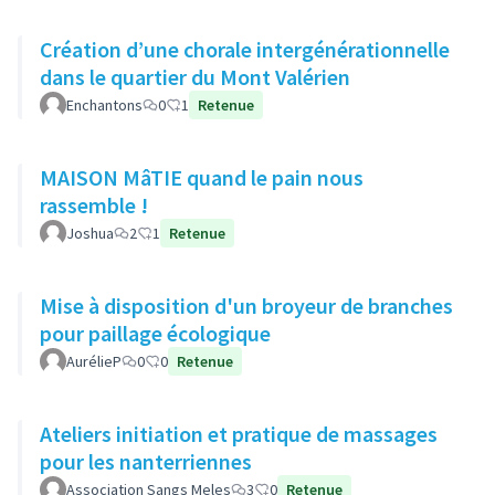
Création d’une chorale intergénérationnelle
dans le quartier du Mont Valérien
Enchantons
0
1
Retenue
MAISON MâTIE quand le pain nous
rassemble !
Joshua
2
1
Retenue
Mise à disposition d'un broyeur de branches
pour paillage écologique
AurélieP
0
0
Retenue
Ateliers initiation et pratique de massages
pour les nanterriennes
Association Sangs Meles
3
0
Retenue