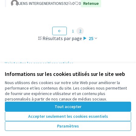
LIENS INTERGENERATIONS92
0
0
Retenue
1
2
Résultats par page :
25
Voir toutes les propositions retirées
Informations sur les cookies utilisés sur le site web
Nous utilisons des cookies sur notre site Web pour améliorer la
Conditions d'utilisation
performance et les contenus du site. Les cookies nous permettent
Paramètres des cookies
de fournir une expérience utilisateur et un contenu plus
participez.nanterre.fr sur X
participez.nanterre.fr sur Facebook
participez.nanterre.fr sur Instagram
participez.nanterre.fr sur YouTube
participez.nanterre.fr sur GitHub
personnalisés à partir de nos canaux de médias sociaux.
(Lien externe)
(Lien externe)
(Lien externe)
(Lien externe)
(Lien externe)
Tout accepter
Accepter seulement les cookies essentiels
Licence Cre
(Lien extern
Paramètres
(Lien externe)
Site réalisé grâce au
logiciel libre Decidim
.
(Lien externe)