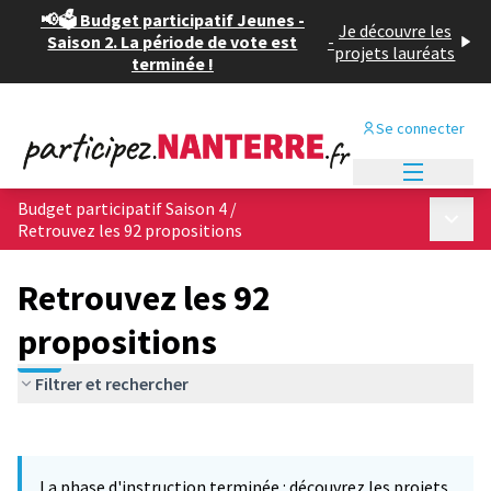
📢🗳️ Budget participatif Jeunes -
Je découvre les
Saison 2. La période de vote est
-
projets lauréats
terminée !
Se connecter
Menu princi
Budget participatif Saison 4
/
Menu p
Retrouvez les 92 propositions
Retrouvez les 92
propositions
Filtrer et rechercher
Passer la carte
Leaflet
|
©
OpenStreetMap
contributors
L'élément suivant est une carte qui présente les éléments de cet
+
La phase d'instruction terminée : découvrez les projets