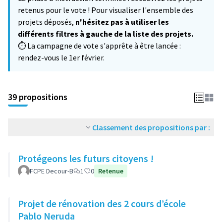
−
retenus pour le vote ! Pour visualiser l'ensemble des
projets déposés,
n'hésitez pas à utiliser les
différents filtres à gauche de la liste des projets.
⏱️ La campagne de vote s'apprête à être lancée :
rendez-vous le 1er février.
39 propositions
Classement des propositions par :
Protégeons les futurs citoyens !
FCPE Decour-B
1
0
Retenue
Projet de rénovation des 2 cours d’école
Pablo Neruda