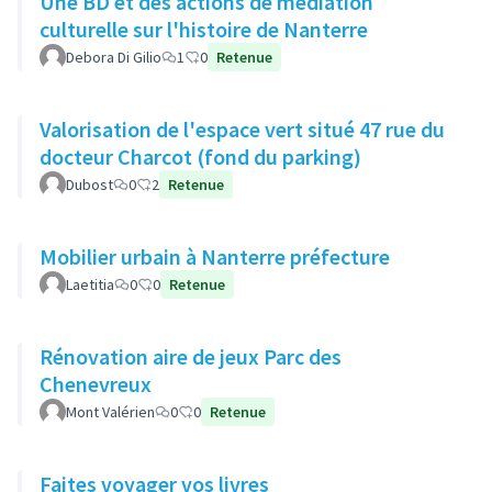
Une BD et des actions de médiation
culturelle sur l'histoire de Nanterre
Debora Di Gilio
1
0
Retenue
Valorisation de l'espace vert situé 47 rue du
docteur Charcot (fond du parking)
Dubost
0
2
Retenue
Mobilier urbain à Nanterre préfecture
Laetitia
0
0
Retenue
Rénovation aire de jeux Parc des
Chenevreux
Mont Valérien
0
0
Retenue
Faites voyager vos livres