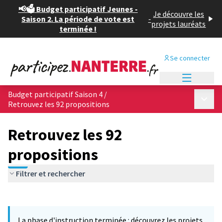
📢🗳️ Budget participatif Jeunes -
Je découvre les
Saison 2. La période de vote est
-
projets lauréats
terminée !
Se connecter
Menu princi
Budget participatif Saison 4
/
Menu p
Retrouvez les 92 propositions
Retrouvez les 92
propositions
Filtrer et rechercher
Passer la carte
Leaflet
|
©
OpenStreetMap
contributors
L'élément suivant est une carte qui présente les éléments de cet
+
La phase d'instruction terminée : découvrez les projets