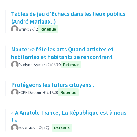
Tables de jeu d'Echecs dans les lieux publics
(André Marlaux..)
Wm
2
2
Retenue
Nanterre fête les arts Quand artistes et
habitantes et habitants se rencontrent
Evelyne Aymard
1
0
Retenue
Protégeons les futurs citoyens !
FCPE Decour-B
1
0
Retenue
« A Anatole France, La République est à nous
! »
MARIGNALE
3
3
Retenue