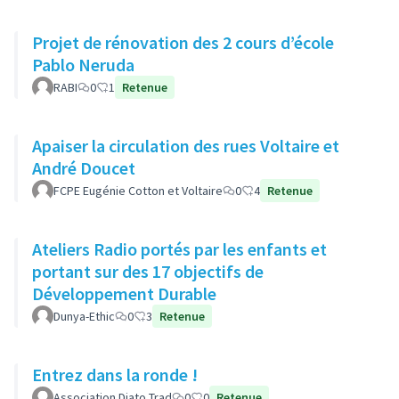
Projet de rénovation des 2 cours d’école
Pablo Neruda
RABI
0
1
Retenue
Apaiser la circulation des rues Voltaire et
André Doucet
FCPE Eugénie Cotton et Voltaire
0
4
Retenue
Ateliers Radio portés par les enfants et
portant sur des 17 objectifs de
Développement Durable
Dunya-Ethic
0
3
Retenue
Entrez dans la ronde !
Association Diato Trad
0
0
Retenue