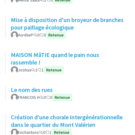
Mehdi Saadi
2
0
Retenue
Mise à disposition d'un broyeur de branches
pour paillage écologique
AurélieP
0
0
Retenue
MAISON MâTIE quand le pain nous
rassemble !
Joshua
2
1
Retenue
Le nom des rues
FRANCOIS H
0
0
Retenue
Création d’une chorale intergénérationnelle
dans le quartier du Mont Valérien
Enchantons
0
1
Retenue