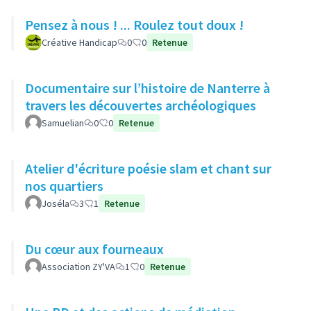
Pensez à nous ! ... Roulez tout doux !
Créative Handicap
0
0
Retenue
Documentaire sur l’histoire de Nanterre à
travers les découvertes archéologiques
Samuelian
0
0
Retenue
Atelier d'écriture poésie slam et chant sur
nos quartiers
Joséla
3
1
Retenue
Du cœur aux fourneaux
Association ZY'VA
1
0
Retenue