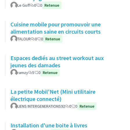
Le Goff
0
0
Retenue
Cuisine mobile pour promouvoir une
alimentation saine en circuits courts
TALOUR
0
0
Retenue
Espaces dediés au street workout aux
jeunes des damades
ramzy
5
0
Retenue
La petite Mobil'Net (Mini utilitaire
électrique connecté)
LIENS INTERGENERATIONS92
0
0
Retenue
Installation d'une boite à livres