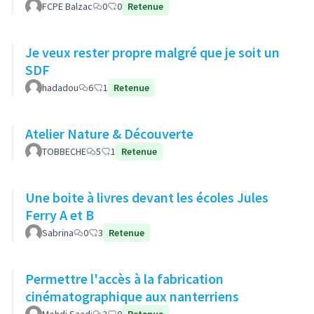
FCPE Balzac
0
0
Retenue
Je veux rester propre malgré que je soit un
SDF
hadadou
6
1
Retenue
Atelier Nature & Découverte
TOBBECHE
5
1
Retenue
Une boite à livres devant les écoles Jules
Ferry A et B
Sabrina
0
3
Retenue
Permettre l'accès à la fabrication
cinématographique aux nanterriens