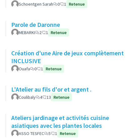
Schoentgen Sarah
0
1
Retenue
Parole de Daronne
MEBARKI
2
1
Retenue
Création d'une Aire de jeux complètement
INCLUSIVE
Ouafa
0
1
Retenue
L'Atelier au fils d'or et argent .
Coulibaly
4
13
Retenue
Ateliers jardinage et activités cuisine
asiatiques avec les plantes locales
ASSO TESFEC
5
1
Retenue