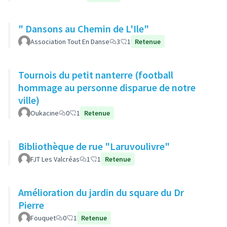
" Dansons au Chemin de L'Ile"
Association Tout En Danse
3
1
Retenue
Tournois du petit nanterre (football
hommage au personne disparue de notre
ville)
Oukacine
0
1
Retenue
Bibliothèque de rue "Laruvoulivre"
FJT Les Valcréas
1
1
Retenue
Amélioration du jardin du square du Dr
Pierre
Fouquet
0
1
Retenue