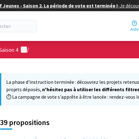
f Jeunes - Saison 2. La période de vote est terminée !
-
Je découv
Aide
Menu utilisateur
Saison 4
/
 la carte
 suivant est une carte qui présente les éléments de cette page comm
La phase d'instruction terminée : découvrez les projets retenus
projets déposés,
n'hésitez pas à utiliser les différents filtre
⏱️ La campagne de vote s'apprête à être lancée : rendez-vous le 
39 propositions