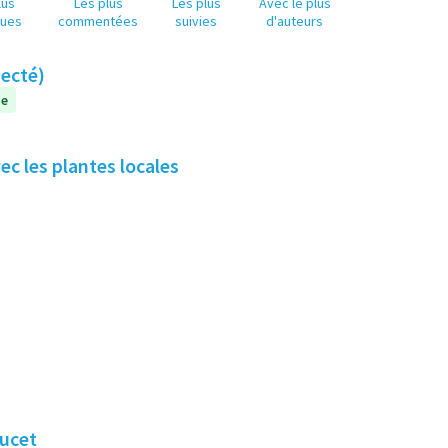
lus
Les plus
Les plus
Avec le plus
nues
commentées
suivies
d'auteurs
necté)
ue
vec les plantes locales
oucet