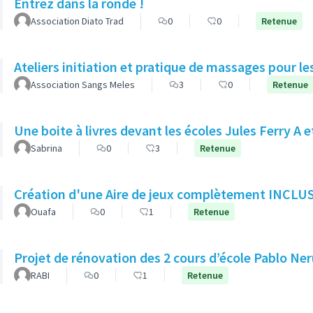
Entrez dans la ronde !
Association Diato Trad
0
0
Retenue
Ateliers initiation et pratique de massages pour l
Association Sangs Meles
3
0
Retenue
Une boite à livres devant les écoles Jules Ferry A e
Sabrina
0
3
Retenue
Création d'une Aire de jeux complètement INCLU
Ouafa
0
1
Retenue
Projet de rénovation des 2 cours d’école Pablo Ne
RABI
0
1
Retenue