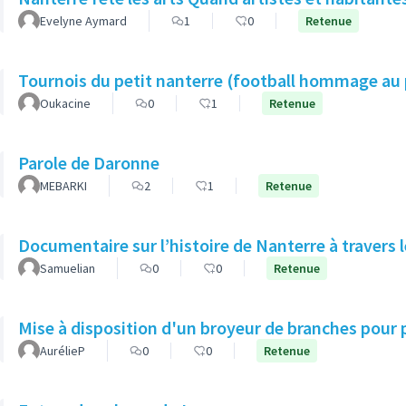
Evelyne Aymard
1
0
Retenue
Tournois du petit nanterre (football hommage au p
Oukacine
0
1
Retenue
Parole de Daronne
MEBARKI
2
1
Retenue
Documentaire sur l’histoire de Nanterre à travers
Samuelian
0
0
Retenue
Mise à disposition d'un broyeur de branches pour 
AurélieP
0
0
Retenue