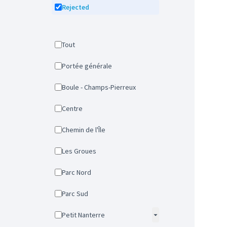
Rejected
Tout
Portée générale
Boule - Champs-Pierreux
Centre
Chemin de l'Île
Les Groues
Parc Nord
Parc Sud
Petit Nanterre