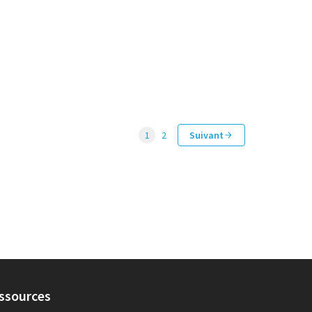
1
2
Suivant
ssources