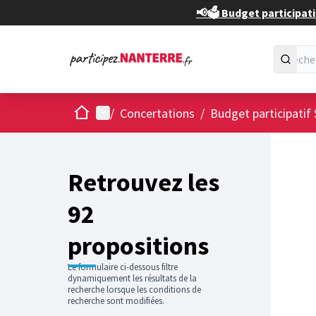
📢🗳️ Budget participati
Accueil
Menu principal
/
Concertations
/
Budget participatif 
Passer
L'élément
+
−
Retrouvez les
92
propositions
Le formulaire ci-dessous filtre
dynamiquement les résultats de la
recherche lorsque les conditions de
recherche sont modifiées.