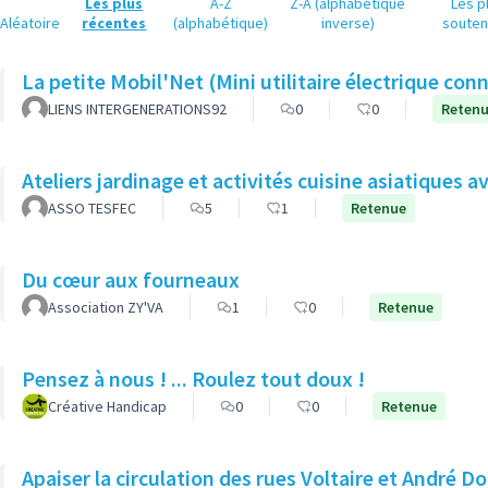
Les plus
A-Z
Z-A (alphabétique
Les p
Aléatoire
récentes
(alphabétique)
inverse)
soute
La petite Mobil'Net (Mini utilitaire électrique con
LIENS INTERGENERATIONS92
0
0
Reten
Ateliers jardinage et activités cuisine asiatiques a
ASSO TESFEC
5
1
Retenue
Du cœur aux fourneaux
Association ZY'VA
1
0
Retenue
Pensez à nous ! ... Roulez tout doux !
Créative Handicap
0
0
Retenue
Apaiser la circulation des rues Voltaire et André D