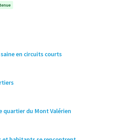
tenue
aine en circuits courts
rtiers
e quartier du Mont Valérien
t habitantes et habitants se rencontrent