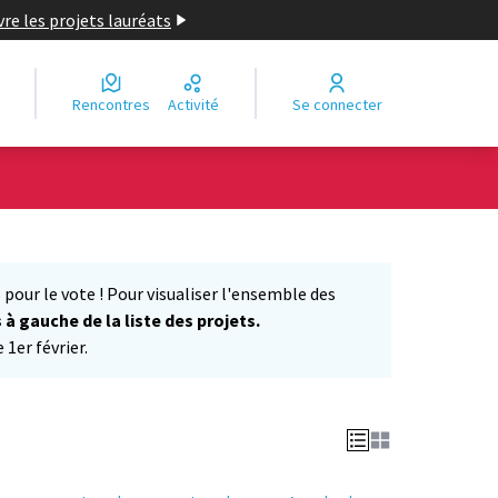
re les projets lauréats
Rencontres
Activité
Se connecter
Leaflet
|
©
OpenStreetMap
contributors
e des points de carte. L'élément peut être utilisé avec un lecteur
 pour le vote ! Pour visualiser l'ensemble des
s à gauche de la liste des projets.
1er février.