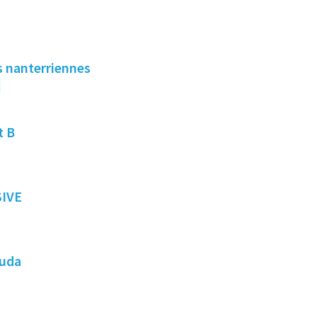
es nanterriennes
t B
SIVE
ruda