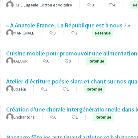
FCPE Eugénie Cotton et Voltaire
0
4
Re
« A Anatole France, La République est à nous ! »
MARIGNALE
3
3
Retenue
Cuisine mobile pour promouvoir une alimentation s
TALOUR
0
0
Retenue
Atelier d'écriture poésie slam et chant sur nos qua
Joséla
3
1
Retenue
Création d’une chorale intergénérationnelle dans l
Enchantons
0
1
Retenue
Nanterre fête les arts Quand artistes e