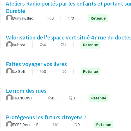
Ateliers Radio portés par les enfants et portant s
Durable
Dunya-Ethic
0
3
Retenue
Valorisation de l'espace vert situé 47 rue du doct
Dubost
0
2
Retenue
Faites voyager vos livres
Le Goff
0
0
Retenue
Le nom des rues
FRANCOIS H
0
0
Retenue
Protégeons les futurs citoyens !
FCPE Decour-B
1
0
Retenue