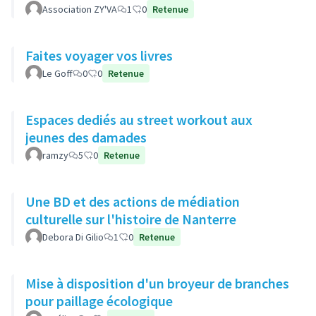
Association ZY'VA
1
0
Retenue
Faites voyager vos livres
Le Goff
0
0
Retenue
Espaces dediés au street workout aux
jeunes des damades
ramzy
5
0
Retenue
Une BD et des actions de médiation
culturelle sur l'histoire de Nanterre
Debora Di Gilio
1
0
Retenue
Mise à disposition d'un broyeur de branches
pour paillage écologique