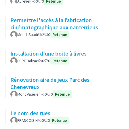
AurélieP
0
0
Retenue
Permettre l'accès à la fabrication
cinématographique aux nanterriens
Mehdi Saadi
2
0
Retenue
Installation d'une boite à livres
FCPE Balzac
0
0
Retenue
Rénovation aire de jeux Parc des
Chenevreux
Mont Valérien
0
0
Retenue
Le nom des rues
FRANCOIS H
0
0
Retenue