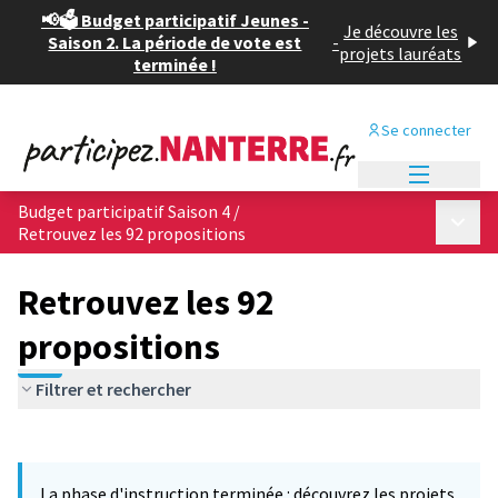
📢🗳️ Budget participatif Jeunes -
Je découvre les
Saison 2. La période de vote est
-
projets lauréats
terminée !
Se connecter
Menu princi
Budget participatif Saison 4
/
Menu p
Retrouvez les 92 propositions
Retrouvez les 92
propositions
Filtrer et rechercher
Passer la carte
Leaflet
|
©
OpenStreetMap
contributors
L'élément suivant est une carte qui présente les éléments de cet
+
La phase d'instruction terminée : découvrez les projets