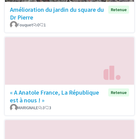
Amélioration du jardin du square du
Retenue
Dr Pierre
Fouquet
0
1
« A Anatole France, La République
Retenue
est à nous ! »
MARIGNALE
3
3