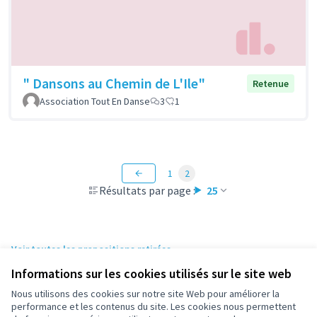
" Dansons au Chemin de L'Ile"
Retenue
Association Tout En Danse
3
1
1
2
Résultats par page :
25
Voir toutes les propositions retirées
Informations sur les cookies utilisés sur le site web
Nous utilisons des cookies sur notre site Web pour améliorer la
Conditions d'utilisation
performance et les contenus du site. Les cookies nous permettent
Paramètres des cookies