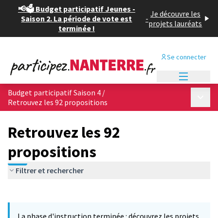
📢🗳️ Budget participatif Jeunes -
Je découvre les
Saison 2. La période de vote est
-
projets lauréats
terminée !
Se connecter
Menu princi
Budget participatif Saison 4
/
Menu p
Retrouvez les 92 propositions
Retrouvez les 92
propositions
Filtrer et rechercher
Passer la carte
Leaflet
|
©
OpenStreetMap
contributors
L'élément suivant est une carte qui présente les éléments de cet
+
La phase d'instruction terminée : découvrez les projets