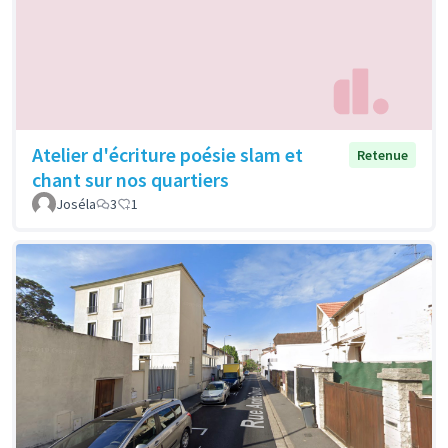
Atelier d'écriture poésie slam et
Retenue
chant sur nos quartiers
Joséla
3
1