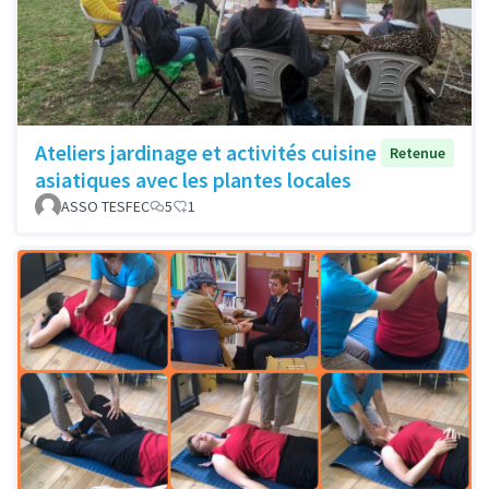
Ateliers jardinage et activités cuisine
Retenue
asiatiques avec les plantes locales
ASSO TESFEC
5
1