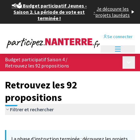
📢🗳️ Budget participatif Jeunes -
Je découvre les
Saison 2. La période de vote est
-
projets lauréats
terminée !
Se connecter
Menu princi
Budget participatif Saison 4
/
Menu p
Retrouvez les 92 propositions
Retrouvez les 92
propositions
Filtrer et rechercher
Passer la carte
Leaflet
|
©
OpenStreetMap
contributors
L'élément suivant est une carte qui présente les éléments de cet
+
La phase d'instruction terminée : découvrez les projets