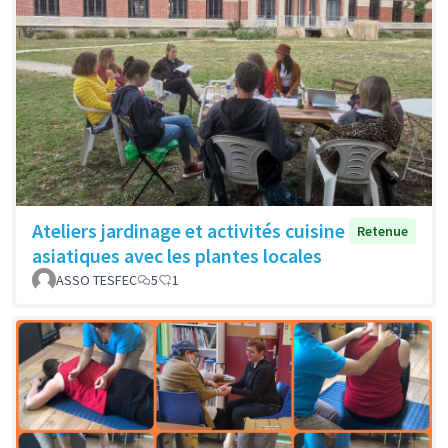
Ateliers jardinage et activités cuisine
Retenue
asiatiques avec les plantes locales
ASSO TESFEC
5
1