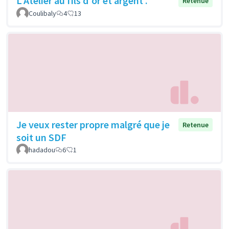
L'Atelier au fils d'or et argent .
Retenue
Coulibaly
4
13
Je veux rester propre malgré que je
Retenue
soit un SDF
hadadou
6
1