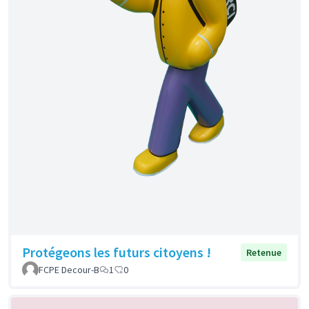
Protégeons les futurs citoyens !
Retenue
FCPE Decour-B
1
0