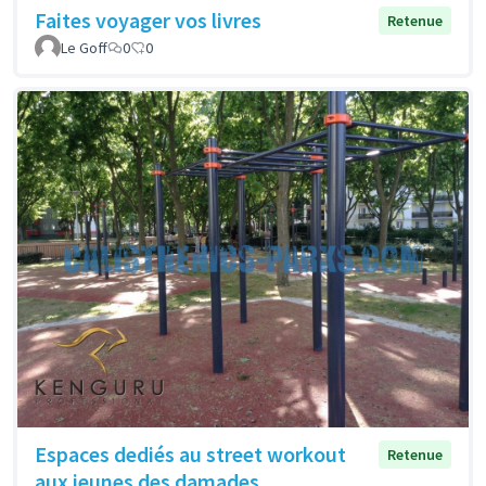
Faites voyager vos livres
Retenue
Le Goff
0
0
Espaces dediés au street workout
Retenue
aux jeunes des damades