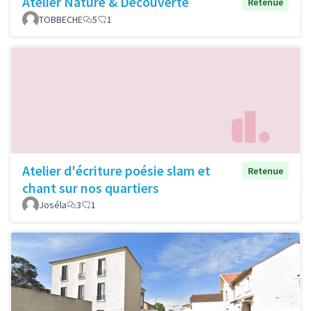
Atelier Nature & Découverte
Retenue
TOBBECHE
5
1
Atelier d'écriture poésie slam et
Retenue
chant sur nos quartiers
Joséla
3
1