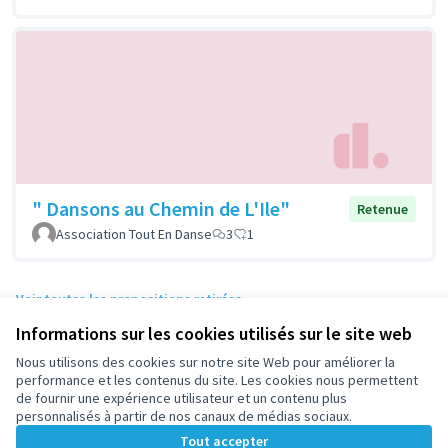
" Dansons au Chemin de L'Ile"
Retenue
Association Tout En Danse
3
1
Voir toutes les propositions retirées
Informations sur les cookies utilisés sur le site web
Nous utilisons des cookies sur notre site Web pour améliorer la
Conditions d'utilisation
performance et les contenus du site. Les cookies nous permettent
Paramètres des cookies
de fournir une expérience utilisateur et un contenu plus
participez.nanterre.fr sur X
participez.nanterre.fr sur Facebook
participez.nanterre.fr sur Instagram
participez.nanterre.fr sur YouTube
participez.nanterre.fr sur GitHub
personnalisés à partir de nos canaux de médias sociaux.
(Lien externe)
(Lien externe)
(Lien externe)
(Lien externe)
(Lien externe)
Tout accepter