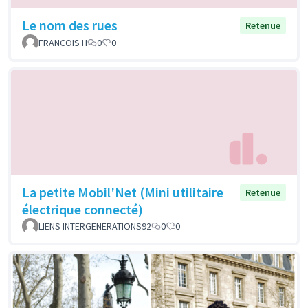
Le nom des rues
Retenue
FRANCOIS H
0
0
La petite Mobil'Net (Mini utilitaire
Retenue
électrique connecté)
LIENS INTERGENERATIONS92
0
0