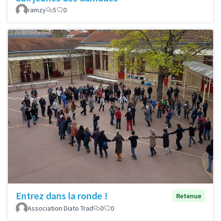
ramzy
5
0
Entrez dans la ronde !
Retenue
Association Diato Trad
0
0