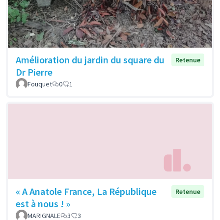
Amélioration du jardin du square du
Retenue
Dr Pierre
Fouquet
0
1
« A Anatole France, La République
Retenue
est à nous ! »
MARIGNALE
3
3