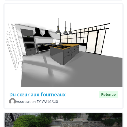
Du cœur aux fourneaux
Retenue
Association ZY'VA
1
0