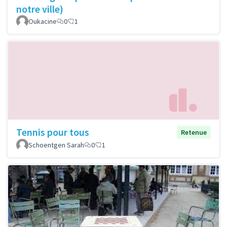
notre ville)
Oukacine
0
1
Tennis pour tous
Retenue
Schoentgen Sarah
0
1