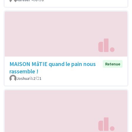
MAISON MâTIE quand le pain nous
Retenue
rassemble !
Joshua
2
1