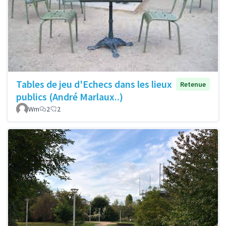
Tables de jeu d'Echecs dans les lieux
Retenue
publics (André Marlaux..)
Wm
2
2