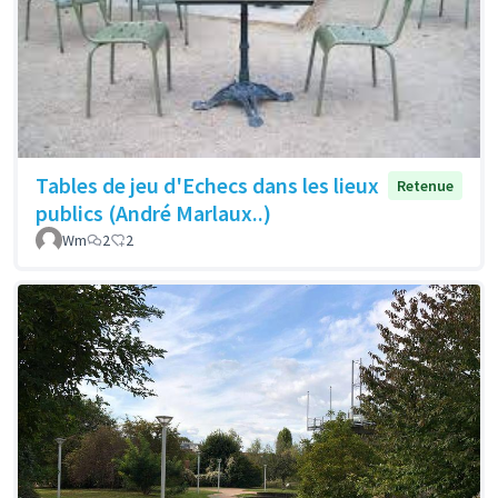
Tables de jeu d'Echecs dans les lieux
Retenue
publics (André Marlaux..)
Wm
2
2