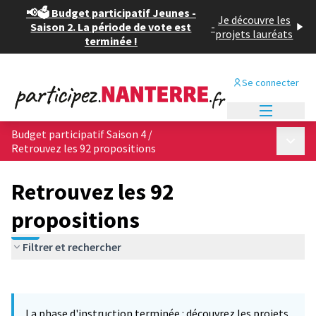
📢🗳️ Budget participatif Jeunes -
Je découvre les
Saison 2. La période de vote est
-
projets lauréats
terminée !
Se connecter
Menu princi
Budget participatif Saison 4
/
Menu p
Retrouvez les 92 propositions
Retrouvez les 92
propositions
Filtrer et rechercher
Passer la carte
Leaflet
|
©
OpenStreetMap
contributors
L'élément suivant est une carte qui présente les éléments de cet
+
La phase d'instruction terminée : découvrez les projets