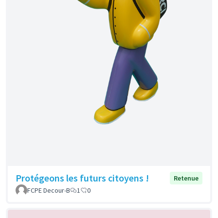
Protégeons les futurs citoyens !
Retenue
FCPE Decour-B
1
0