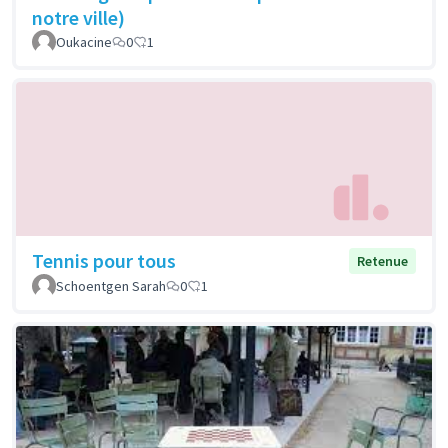
notre ville)
Oukacine
0
1
Tennis pour tous
Retenue
Schoentgen Sarah
0
1