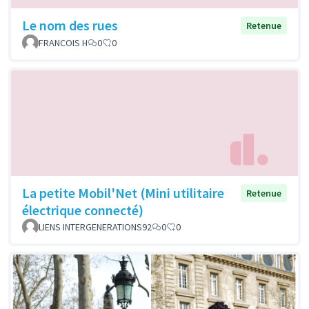
Le nom des rues
Retenue
FRANCOIS H
0
0
La petite Mobil'Net (Mini utilitaire
Retenue
électrique connecté)
LIENS INTERGENERATIONS92
0
0