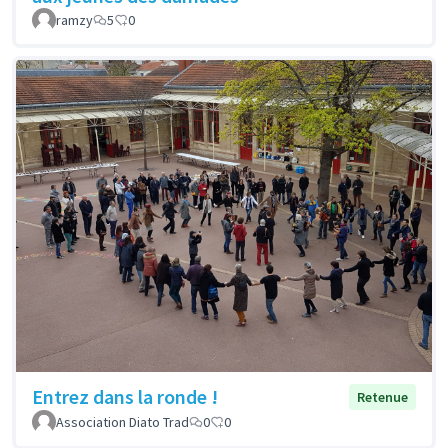
ramzy
5
0
Entrez dans la ronde !
Retenue
Association Diato Trad
0
0