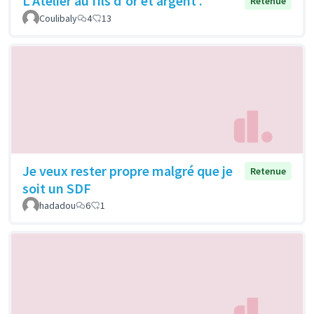
L'Atelier au fils d'or et argent .
Retenue
Coulibaly
4
13
Je veux rester propre malgré que je
Retenue
soit un SDF
hadadou
6
1