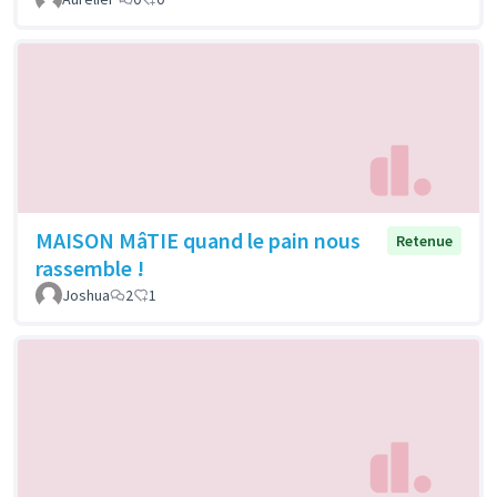
MAISON MâTIE quand le pain nous
Retenue
rassemble !
Joshua
2
1