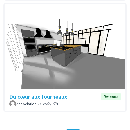
Du cœur aux fourneaux
Retenue
Association ZY'VA
1
0