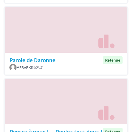
Parole de Daronne
Retenue
MEBARKI
2
1
Pensez à nous ! ... Roulez tout doux !
Retenue