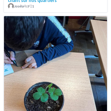
chant sur nos quartiers
Joséla
3
1