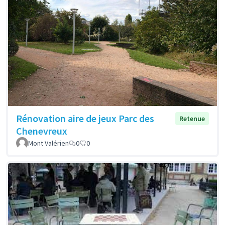
Rénovation aire de jeux Parc des
Retenue
Chenevreux
Mont Valérien
0
0