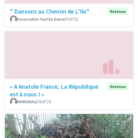
" Dansons au Chemin de L'Ile"
Retenue
Association Tout En Danse
3
1
« A Anatole France, La République
Retenue
est à nous ! »
MARIGNALE
3
3