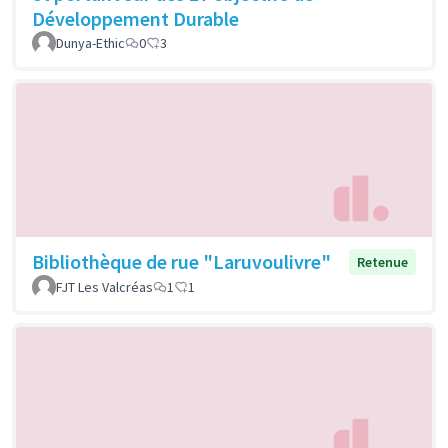
Développement Durable
Dunya-Ethic
0
3
Bibliothèque de rue "Laruvoulivre"
Retenue
FJT Les Valcréas
1
1