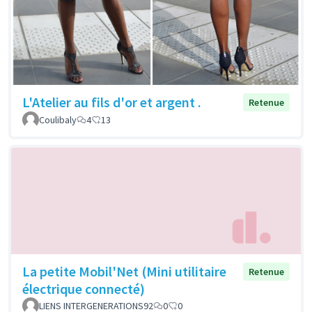
L'Atelier au fils d'or et argent .
Retenue
Coulibaly
4
13
La petite Mobil'Net (Mini utilitaire
Retenue
électrique connecté)
LIENS INTERGENERATIONS92
0
0