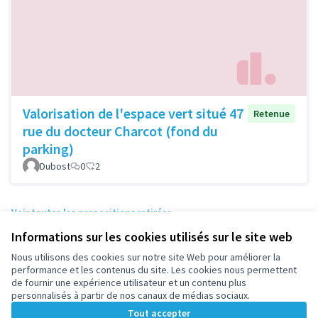
Valorisation de l'espace vert situé 47
Retenue
rue du docteur Charcot (fond du
parking)
Dubost
0
2
Voir toutes les propositions retirées
Informations sur les cookies utilisés sur le site web
Nous utilisons des cookies sur notre site Web pour améliorer la
Conditions d'utilisation
performance et les contenus du site. Les cookies nous permettent
Paramètres des cookies
de fournir une expérience utilisateur et un contenu plus
participez.nanterre.fr sur X
participez.nanterre.fr sur Facebook
participez.nanterre.fr sur Instagram
participez.nanterre.fr sur YouTube
participez.nanterre.fr sur GitHub
personnalisés à partir de nos canaux de médias sociaux.
(Lien externe)
(Lien externe)
(Lien externe)
(Lien externe)
(Lien externe)
Tout accepter