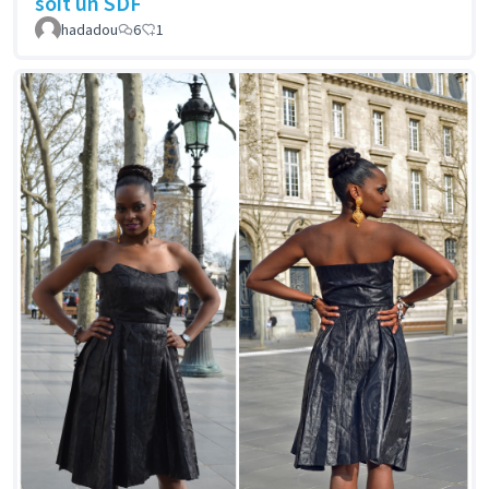
soit un SDF
hadadou
6
1