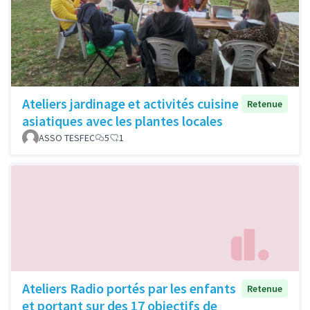
Ateliers jardinage et activités cuisine
Retenue
asiatiques avec les plantes locales
ASSO TESFEC
5
1
Ateliers Radio portés par les enfants
Retenue
et portant sur des 17 objectifs de