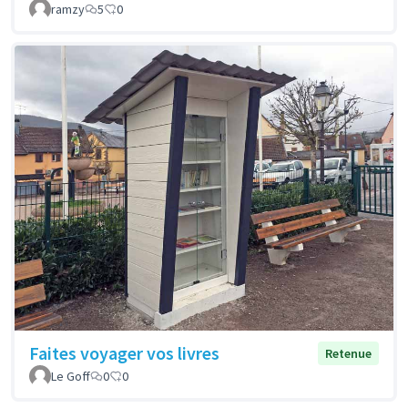
ramzy
5
0
Faites voyager vos livres
Retenue
Le Goff
0
0