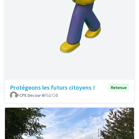
Protégeons les futurs citoyens !
Retenue
FCPE Decour-B
1
0