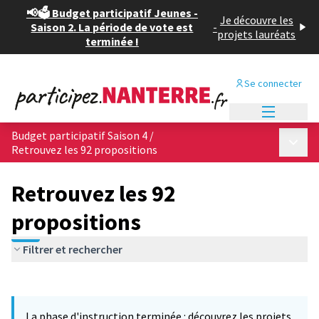
📢🗳️ Budget participatif Jeunes -
Je découvre les
Saison 2. La période de vote est
-
projets lauréats
terminée !
Se connecter
Menu princi
Budget participatif Saison 4
/
Menu p
Retrouvez les 92 propositions
Retrouvez les 92
propositions
Filtrer et rechercher
Passer la carte
Leaflet
|
©
OpenStreetMap
contributors
L'élément suivant est une carte qui présente les éléments de cet
+
La phase d'instruction terminée : découvrez les projets