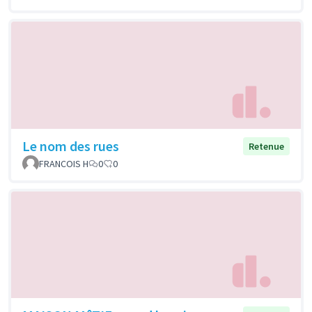
Le nom des rues
Retenue
FRANCOIS H
0
0