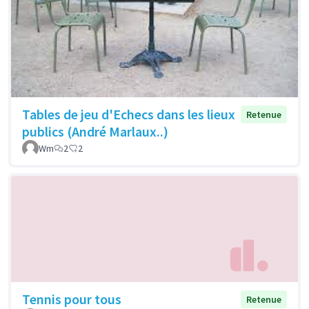
Tables de jeu d'Echecs dans les lieux
Retenue
publics (André Marlaux..)
Wm
2
2
Tennis pour tous
Retenue