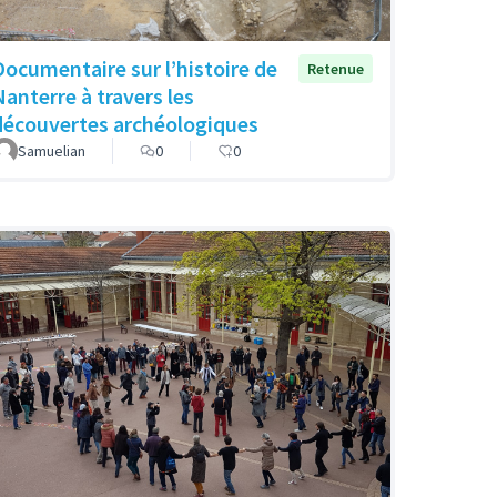
Documentaire sur l’histoire de
Retenue
Nanterre à travers les
découvertes archéologiques
Samuelian
0
0