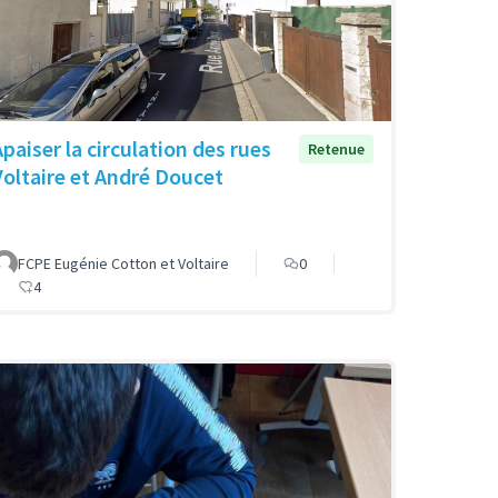
Apaiser la circulation des rues
Retenue
Voltaire et André Doucet
FCPE Eugénie Cotton et Voltaire
0
4