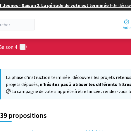
f Jeunes - Saison 2. La période de vote est terminée !
-
Je découv
Aide
Menu utilisateur
Saison 4
/
 la carte
 suivant est une carte qui présente les éléments de cette page comm
La phase d'instruction terminée : découvrez les projets retenus
projets déposés,
n'hésitez pas à utiliser les différents filtre
⏱️ La campagne de vote s'apprête à être lancée : rendez-vous le 
39 propositions