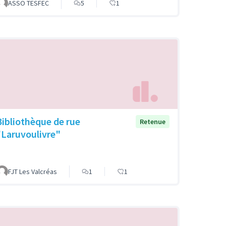
ASSO TESFEC
5
1
Bibliothèque de rue
Retenue
"Laruvoulivre"
FJT Les Valcréas
1
1