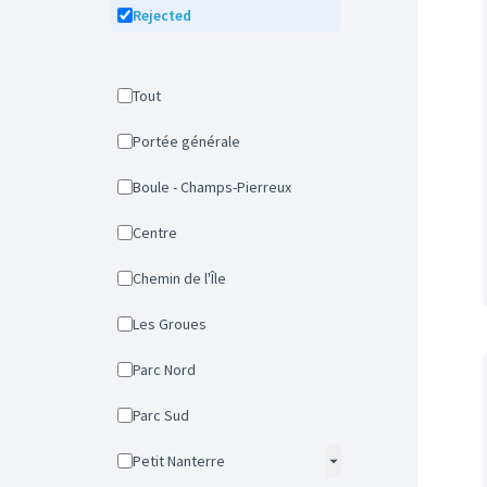
Rejected
Tout
Portée générale
Boule - Champs-Pierreux
Centre
Chemin de l'Île
Les Groues
Parc Nord
Parc Sud
Petit Nanterre