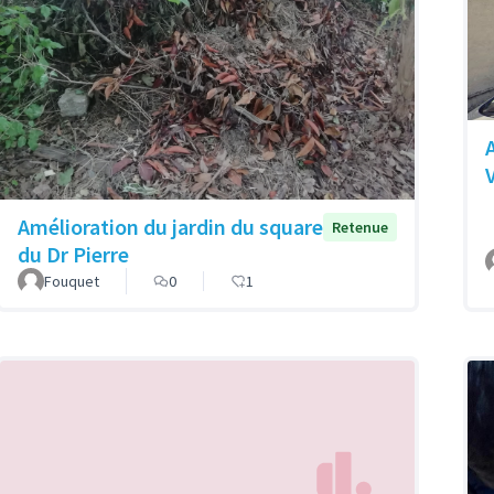
Amélioration du jardin du square
Retenue
du Dr Pierre
Fouquet
0
1