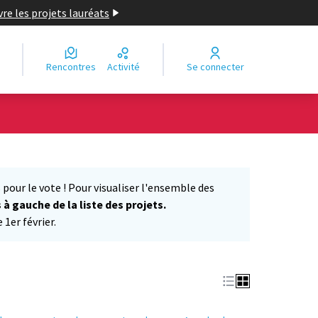
re les projets lauréats
Rencontres
Activité
Se connecter
Leaflet
|
©
OpenStreetMap
contributors
e des points de carte. L'élément peut être utilisé avec un lecteur
 pour le vote ! Pour visualiser l'ensemble des
s à gauche de la liste des projets.
1er février.