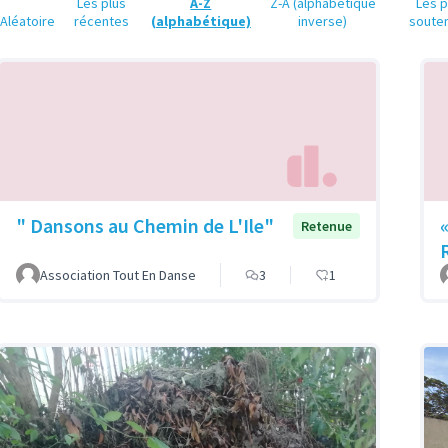
Les plus
A-Z
Z-A (alphabétique
Les p
Aléatoire
récentes
(alphabétique)
inverse)
soute
" Dansons au Chemin de L'Ile"
Retenue
Association Tout En Danse
3
1