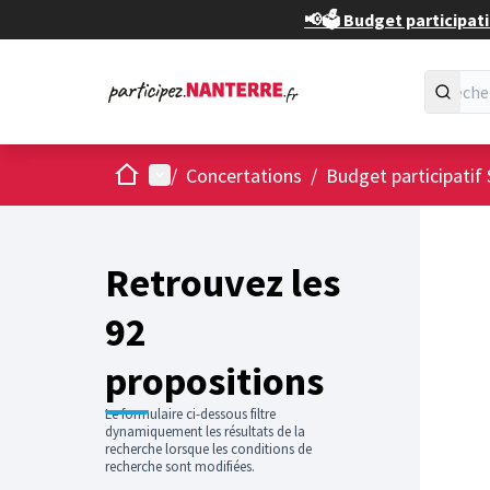
📢🗳️ Budget participati
Accueil
Menu principal
/
Concertations
/
Budget participatif 
Passer
L'élément
+
−
Retrouvez les
92
propositions
Le formulaire ci-dessous filtre
dynamiquement les résultats de la
recherche lorsque les conditions de
recherche sont modifiées.