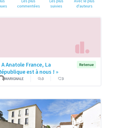
lus
Les plus
Les plus
Avec le plus
nues
commentées
suivies
d'auteurs
« A Anatole France, La
Retenue
République est à nous ! »
MARIGNALE
3
3