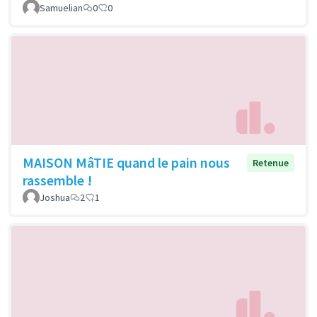
Samuelian
0
0
MAISON MâTIE quand le pain nous
Retenue
rassemble !
Joshua
2
1