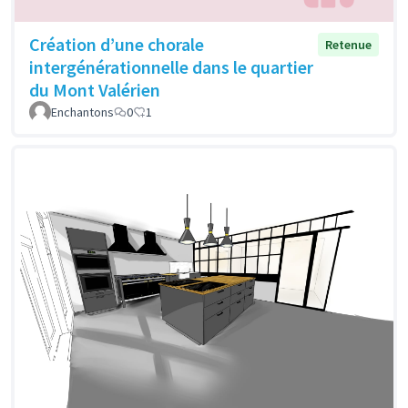
Création d’une chorale
Retenue
intergénérationnelle dans le quartier
du Mont Valérien
Enchantons
0
1