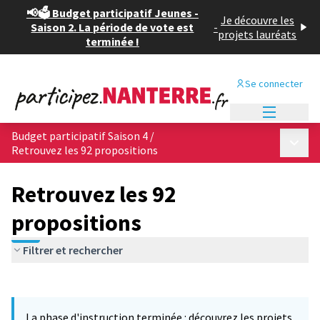
📢🗳️ Budget participatif Jeunes -
Je découvre les
Saison 2. La période de vote est
-
projets lauréats
terminée !
Se connecter
Menu princi
Budget participatif Saison 4
/
Menu p
Retrouvez les 92 propositions
Retrouvez les 92
propositions
Filtrer et rechercher
Passer la carte
Leaflet
|
©
OpenStreetMap
contributors
L'élément suivant est une carte qui présente les éléments de cet
+
La phase d'instruction terminée : découvrez les projets