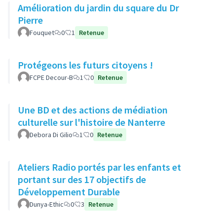
Amélioration du jardin du square du Dr
Pierre
Fouquet
0
1
Retenue
Protégeons les futurs citoyens !
FCPE Decour-B
1
0
Retenue
Une BD et des actions de médiation
culturelle sur l'histoire de Nanterre
Debora Di Gilio
1
0
Retenue
Ateliers Radio portés par les enfants et
portant sur des 17 objectifs de
Développement Durable
Dunya-Ethic
0
3
Retenue