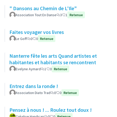
" Dansons au Chemin de L'Ile"
Association Tout En Danse
3
1
Retenue
Faites voyager vos livres
Le Goff
0
0
Retenue
Nanterre fête les arts Quand artistes et
habitantes et habitants se rencontrent
Evelyne Aymard
1
0
Retenue
Entrez dans la ronde !
Association Diato Trad
0
0
Retenue
Pensez à nous ! ... Roulez tout doux !
Créative Handicap
0
0
Retenue