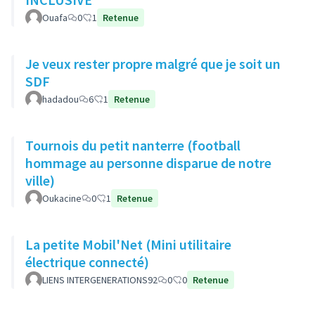
Ouafa
0
1
Retenue
Je veux rester propre malgré que je soit un
SDF
hadadou
6
1
Retenue
Tournois du petit nanterre (football
hommage au personne disparue de notre
ville)
Oukacine
0
1
Retenue
La petite Mobil'Net (Mini utilitaire
électrique connecté)
LIENS INTERGENERATIONS92
0
0
Retenue