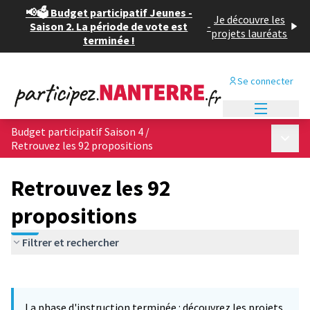
📢🗳️ Budget participatif Jeunes -
Je découvre les
Saison 2. La période de vote est
-
projets lauréats
terminée !
Se connecter
Menu princi
Budget participatif Saison 4
/
Menu p
Retrouvez les 92 propositions
Retrouvez les 92
propositions
Filtrer et rechercher
Passer la carte
Leaflet
|
©
OpenStreetMap
contributors
L'élément suivant est une carte qui présente les éléments de cet
+
La phase d'instruction terminée : découvrez les projets