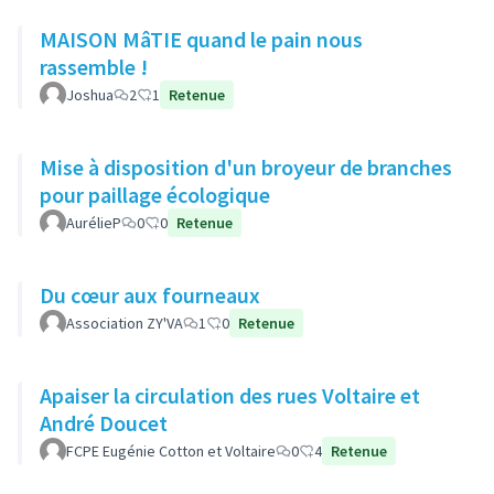
MAISON MâTIE quand le pain nous
rassemble !
Joshua
2
1
Retenue
Mise à disposition d'un broyeur de branches
pour paillage écologique
AurélieP
0
0
Retenue
Du cœur aux fourneaux
Association ZY'VA
1
0
Retenue
Apaiser la circulation des rues Voltaire et
André Doucet
FCPE Eugénie Cotton et Voltaire
0
4
Retenue