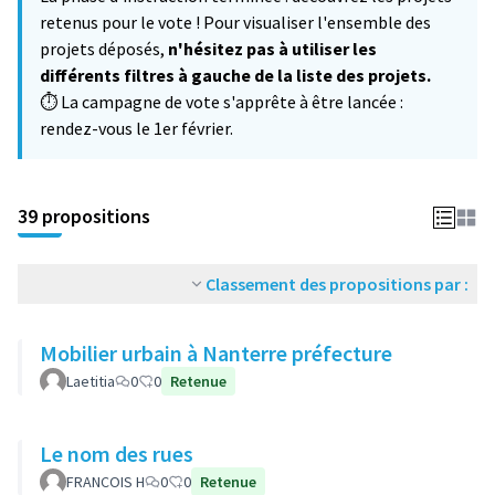
−
retenus pour le vote ! Pour visualiser l'ensemble des
projets déposés,
n'hésitez pas à utiliser les
différents filtres à gauche de la liste des projets.
⏱️ La campagne de vote s'apprête à être lancée :
rendez-vous le 1er février.
39 propositions
Classement des propositions par :
Mobilier urbain à Nanterre préfecture
Laetitia
0
0
Retenue
Le nom des rues
FRANCOIS H
0
0
Retenue