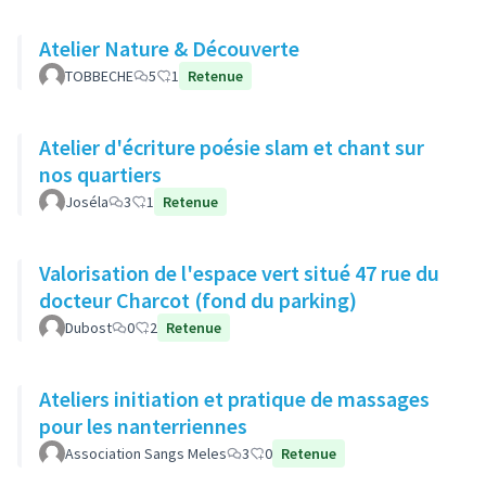
Atelier Nature & Découverte
TOBBECHE
5
1
Retenue
Atelier d'écriture poésie slam et chant sur
nos quartiers
Joséla
3
1
Retenue
Valorisation de l'espace vert situé 47 rue du
docteur Charcot (fond du parking)
Dubost
0
2
Retenue
Ateliers initiation et pratique de massages
pour les nanterriennes
Association Sangs Meles
3
0
Retenue