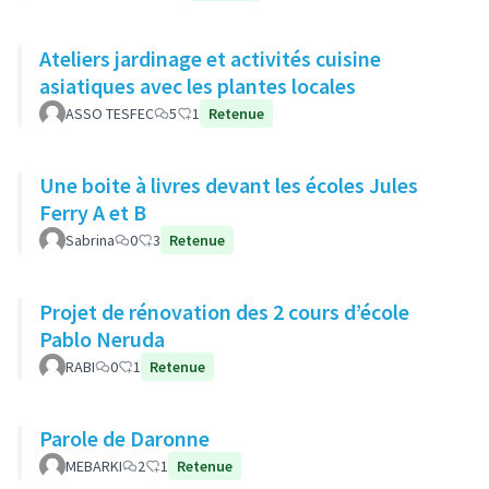
Ateliers jardinage et activités cuisine
asiatiques avec les plantes locales
ASSO TESFEC
5
1
Retenue
Une boite à livres devant les écoles Jules
Ferry A et B
Sabrina
0
3
Retenue
Projet de rénovation des 2 cours d’école
Pablo Neruda
RABI
0
1
Retenue
Parole de Daronne
MEBARKI
2
1
Retenue