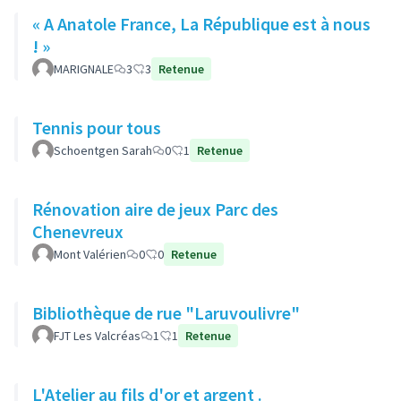
« A Anatole France, La République est à nous
! »
MARIGNALE
3
3
Retenue
Tennis pour tous
Schoentgen Sarah
0
1
Retenue
Rénovation aire de jeux Parc des
Chenevreux
Mont Valérien
0
0
Retenue
Bibliothèque de rue "Laruvoulivre"
FJT Les Valcréas
1
1
Retenue
L'Atelier au fils d'or et argent .