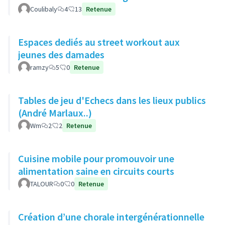
Coulibaly
4
13
Retenue
Espaces dediés au street workout aux
jeunes des damades
ramzy
5
0
Retenue
Tables de jeu d'Echecs dans les lieux publics
(André Marlaux..)
Wm
2
2
Retenue
Cuisine mobile pour promouvoir une
alimentation saine en circuits courts
TALOUR
0
0
Retenue
Création d’une chorale intergénérationnelle