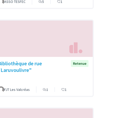
ASSO TESFEC
5
1
Bibliothèque de rue
Retenue
"Laruvoulivre"
FJT Les Valcréas
1
1