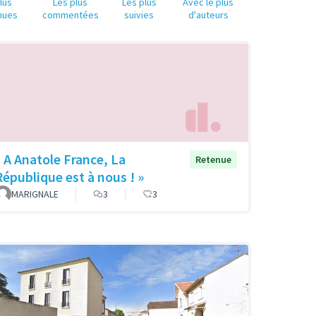
lus
Les plus
Les plus
Avec le plus
nues
commentées
suivies
d'auteurs
« A Anatole France, La
Retenue
République est à nous ! »
MARIGNALE
3
3