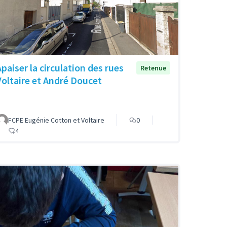
Apaiser la circulation des rues
Retenue
Voltaire et André Doucet
FCPE Eugénie Cotton et Voltaire
0
4