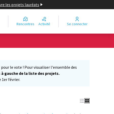
re les projets lauréats
Rencontres
Activité
Se connecter
Leaflet
|
©
OpenStreetMap
contributors
e des points de carte. L'élément peut être utilisé avec un lecteur
 pour le vote ! Pour visualiser l'ensemble des
s à gauche de la liste des projets.
1er février.