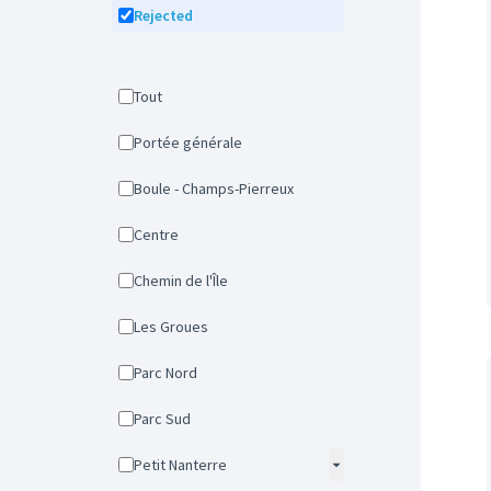
Rejected
Tout
Portée générale
Boule - Champs-Pierreux
Centre
Chemin de l'Île
Les Groues
Parc Nord
Parc Sud
Petit Nanterre