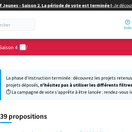
f Jeunes - Saison 2. La période de vote est terminée !
-
Je découv
Aide
Menu utilisateur
Saison 4
/
 la carte
 suivant est une carte qui présente les éléments de cette page comm
La phase d'instruction terminée : découvrez les projets retenus
projets déposés,
n'hésitez pas à utiliser les différents filtre
⏱️ La campagne de vote s'apprête à être lancée : rendez-vous le 
39 propositions