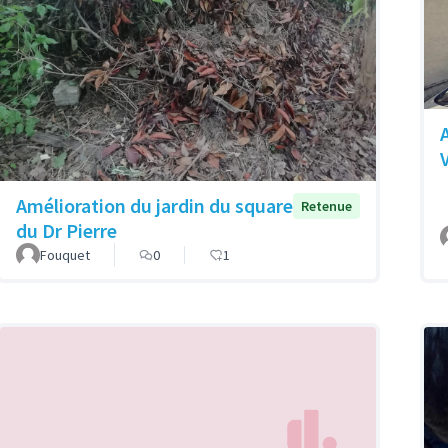
Amélioration du jardin du square
Retenue
du Dr Pierre
Fouquet
0
1