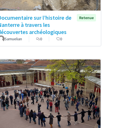
Documentaire sur l’histoire de
Retenue
Nanterre à travers les
découvertes archéologiques
Samuelian
0
0