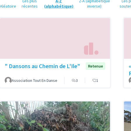
Les plus
A-Z
Z-A (alphabétique
Les p
Aléatoire
récentes
(alphabétique)
inverse)
soute
" Dansons au Chemin de L'Ile"
Retenue
Association Tout En Danse
3
1