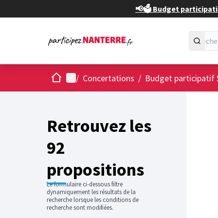
📢🗳️ Budget participati
Accueil
Menu principal
/
Concertations
/
Budget participatif 
Passer
L'élément
+
−
Retrouvez les
92
propositions
Le formulaire ci-dessous filtre
dynamiquement les résultats de la
recherche lorsque les conditions de
recherche sont modifiées.