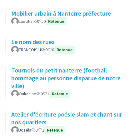
Mobilier urbain à Nanterre préfecture
Laetitia
0
0
Retenue
Le nom des rues
FRANCOIS H
0
0
Retenue
Tournois du petit nanterre (football
hommage au personne disparue de notre
ville)
Oukacine
0
1
Retenue
Atelier d'écriture poésie slam et chant sur
nos quartiers
Joséla
3
1
Retenue