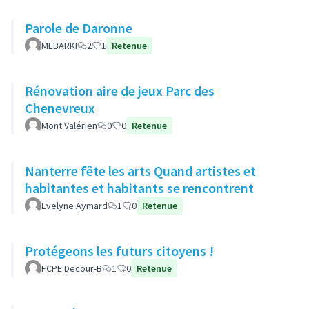
Parole de Daronne
MEBARKI
2
1
Retenue
Rénovation aire de jeux Parc des
Chenevreux
Mont Valérien
0
0
Retenue
Nanterre fête les arts Quand artistes et
habitantes et habitants se rencontrent
Evelyne Aymard
1
0
Retenue
Protégeons les futurs citoyens !
FCPE Decour-B
1
0
Retenue