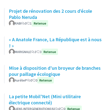
Projet de rénovation des 2 cours d’école
Pablo Neruda
RABI
0
1
Retenue
« A Anatole France, La République est à nous
! »
MARIGNALE
3
3
Retenue
Mise à disposition d'un broyeur de branches
pour paillage écologique
AurélieP
0
0
Retenue
La petite Mobil'Net (Mini utilitaire
électrique connecté)
LIENS INTERGENERATIONS92
0
0
Retenue