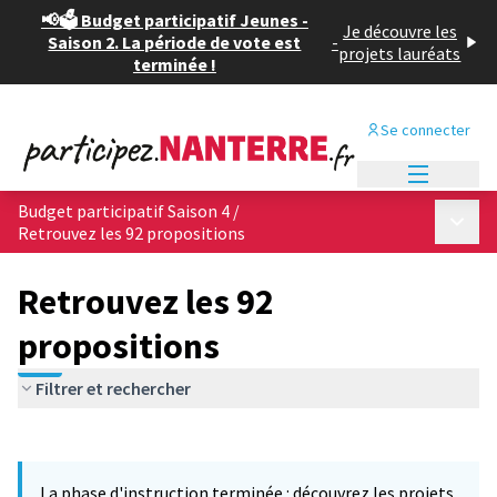
📢🗳️ Budget participatif Jeunes -
Je découvre les
Saison 2. La période de vote est
-
projets lauréats
terminée !
Se connecter
Menu princi
Budget participatif Saison 4
/
Menu p
Retrouvez les 92 propositions
Retrouvez les 92
propositions
Filtrer et rechercher
Passer la carte
Leaflet
|
©
OpenStreetMap
contributors
L'élément suivant est une carte qui présente les éléments de cet
+
La phase d'instruction terminée : découvrez les projets