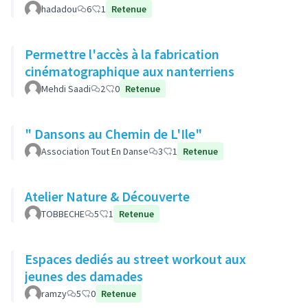
hadadou
6
1
Retenue
Permettre l'accès à la fabrication
cinématographique aux nanterriens
Mehdi Saadi
2
0
Retenue
" Dansons au Chemin de L'Ile"
Association Tout En Danse
3
1
Retenue
Atelier Nature & Découverte
TOBBECHE
5
1
Retenue
Espaces dediés au street workout aux
jeunes des damades
ramzy
5
0
Retenue