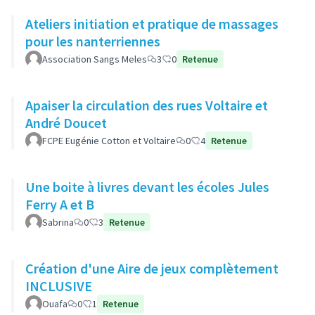
Ateliers initiation et pratique de massages
pour les nanterriennes
Association Sangs Meles
3
0
Retenue
Apaiser la circulation des rues Voltaire et
André Doucet
FCPE Eugénie Cotton et Voltaire
0
4
Retenue
Une boite à livres devant les écoles Jules
Ferry A et B
Sabrina
0
3
Retenue
Création d'une Aire de jeux complètement
INCLUSIVE
Ouafa
0
1
Retenue