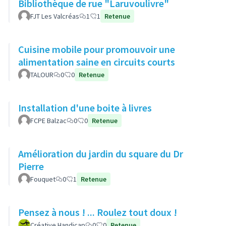
Bibliothèque de rue "Laruvoulivre"
FJT Les Valcréas
1
1
Retenue
Cuisine mobile pour promouvoir une
alimentation saine en circuits courts
TALOUR
0
0
Retenue
Installation d'une boite à livres
FCPE Balzac
0
0
Retenue
Amélioration du jardin du square du Dr
Pierre
Fouquet
0
1
Retenue
Pensez à nous ! ... Roulez tout doux !
Créative Handicap
0
0
Retenue