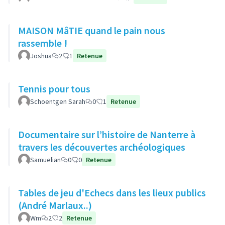
MAISON MâTIE quand le pain nous
rassemble !
Joshua
2
1
Retenue
Tennis pour tous
Schoentgen Sarah
0
1
Retenue
Documentaire sur l’histoire de Nanterre à
travers les découvertes archéologiques
Samuelian
0
0
Retenue
Tables de jeu d'Echecs dans les lieux publics
(André Marlaux..)
Wm
2
2
Retenue