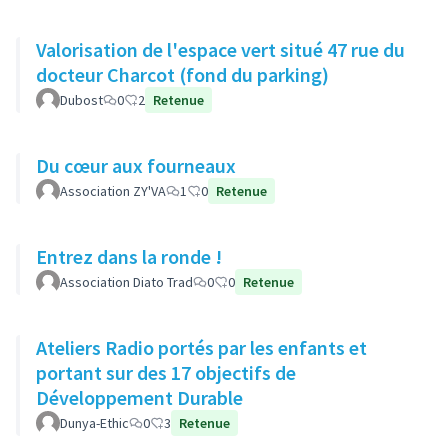
Valorisation de l'espace vert situé 47 rue du
docteur Charcot (fond du parking)
Dubost
0
2
Retenue
Du cœur aux fourneaux
Association ZY'VA
1
0
Retenue
Entrez dans la ronde !
Association Diato Trad
0
0
Retenue
Ateliers Radio portés par les enfants et
portant sur des 17 objectifs de
Développement Durable
Dunya-Ethic
0
3
Retenue