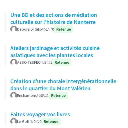
Une BD et des actions de médiation
culturelle sur l'histoire de Nanterre
Debora Di Gilio
1
0
Retenue
Ateliers jardinage et activités cuisine
asiatiques avec les plantes locales
ASSO TESFEC
5
1
Retenue
Création d’une chorale intergénérationnelle
dans le quartier du Mont Valérien
Enchantons
0
1
Retenue
Faites voyager vos livres
Le Goff
0
0
Retenue