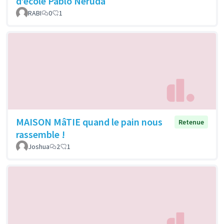
d’école Pablo Neruda
RABI
0
1
MAISON MâTIE quand le pain nous
Retenue
rassemble !
Joshua
2
1