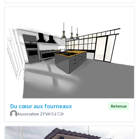
Du cœur aux fourneaux
Retenue
Association ZY'VA
1
0