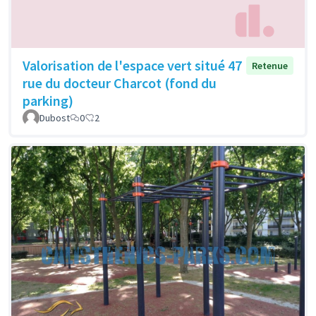
Valorisation de l'espace vert situé 47
Retenue
rue du docteur Charcot (fond du
parking)
Dubost
0
2