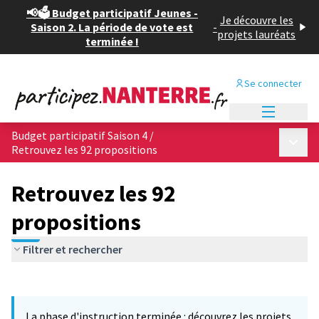
📢🗳️ Budget participatif Jeunes -
Je découvre les
Saison 2. La période de vote est
-
projets lauréats
terminée !
Se connecter
Menu princi
Budget participatif Saison 4
/
Menu p
Retrouvez les 92 propositions
Retrouvez les 92
propositions
Filtrer et rechercher
Passer la carte
Leaflet
|
©
OpenStreetMap
contributors
L'élément suivant est une carte qui présente les éléments de cet
+
La phase d'instruction terminée : découvrez les projets