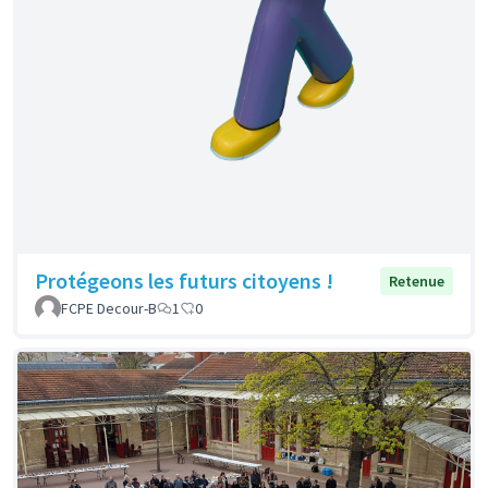
Protégeons les futurs citoyens !
Retenue
FCPE Decour-B
1
0