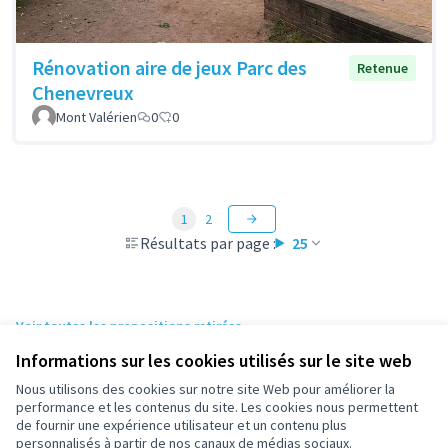
Rénovation aire de jeux Parc des
Retenue
Chenevreux
Mont Valérien
0
0
1
2
Résultats par page :
25
Voir toutes les propositions retirées
Informations sur les cookies utilisés sur le site web
Nous utilisons des cookies sur notre site Web pour améliorer la
Conditions d'utilisation
performance et les contenus du site. Les cookies nous permettent
Paramètres des cookies
de fournir une expérience utilisateur et un contenu plus
participez.nanterre.fr sur X
participez.nanterre.fr sur Facebook
participez.nanterre.fr sur Instagram
participez.nanterre.fr sur YouTube
participez.nanterre.fr sur GitHub
personnalisés à partir de nos canaux de médias sociaux.