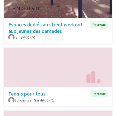
Espaces dediés au street workout
Retenue
aux jeunes des damades
ramzy
5
0
Tennis pour tous
Retenue
Schoentgen Sarah
0
1