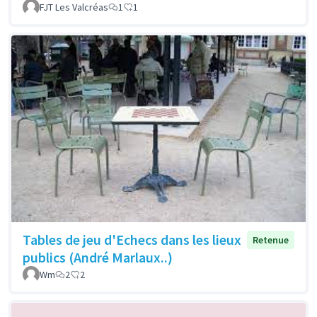
FJT Les Valcréas
1
1
Tables de jeu d'Echecs dans les lieux
Retenue
publics (André Marlaux..)
Wm
2
2