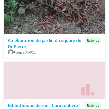
Amélioration du jardin du square du
Retenue
Dr Pierre
Fouquet
0
1
Bibliothèque de rue "Laruvoulivre"
Retenue