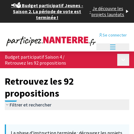
📢🗳️ Budget participatif Jeunes -
Je découvre les
Saison 2. La période de vote est
-
projets lauréats
terminée !
Se connecter
Menu princi
Budget participatif Saison 4
/
Menu p
Retrouvez les 92 propositions
Retrouvez les 92
propositions
Filtrer et rechercher
Passer la carte
Leaflet
|
©
OpenStreetMap
contributors
L'élément suivant est une carte qui présente les éléments de cet
+
La phase d'instruction terminée : découvrez les projets