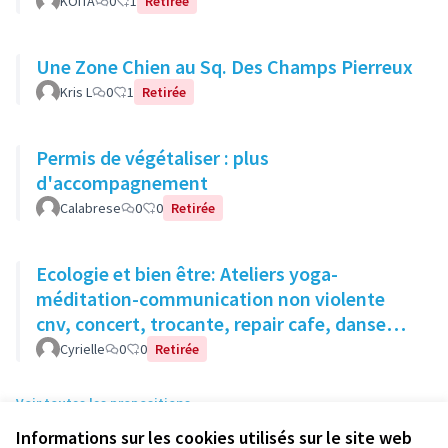
KOITA
0
1
Retirée
Une Zone Chien au Sq. Des Champs Pierreux
Kris L
0
1
Retirée
Permis de végétaliser : plus
d'accompagnement
Calabrese
0
0
Retirée
Ecologie et bien être: Ateliers yoga-
méditation-communication non violente
cnv, concert, trocante, repair cafe, danse
suspension, cirque, vernissage
Cyrielle
0
0
Retirée
Voir toutes les propositions
Informations sur les cookies utilisés sur le site web