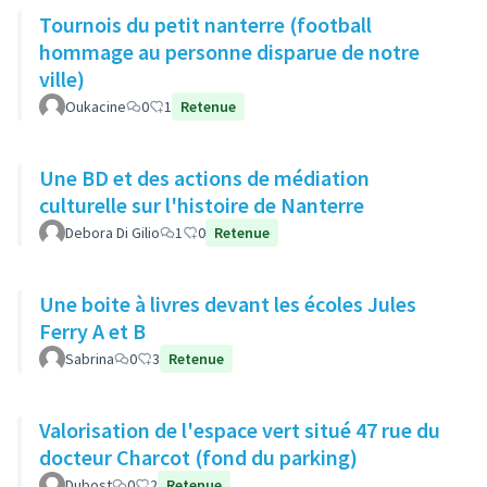
Tournois du petit nanterre (football
hommage au personne disparue de notre
ville)
Oukacine
0
1
Retenue
Une BD et des actions de médiation
culturelle sur l'histoire de Nanterre
Debora Di Gilio
1
0
Retenue
Une boite à livres devant les écoles Jules
Ferry A et B
Sabrina
0
3
Retenue
Valorisation de l'espace vert situé 47 rue du
docteur Charcot (fond du parking)
Dubost
0
2
Retenue