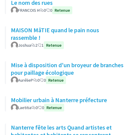
Le nom des rues
FRANCOIS H
0
0
Retenue
MAISON MâTIE quand le pain nous
rassemble !
Joshua
2
1
Retenue
Mise à disposition d'un broyeur de branches
pour paillage écologique
AurélieP
0
0
Retenue
Mobilier urbain à Nanterre préfecture
Laetitia
0
0
Retenue
Nanterre fête les arts Quand artistes et
habitantes et habitants se rencontrent