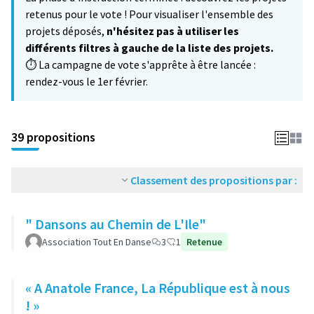
−
retenus pour le vote ! Pour visualiser l'ensemble des
projets déposés,
n'hésitez pas à utiliser les
différents filtres à gauche de la liste des projets.
⏱️ La campagne de vote s'apprête à être lancée :
rendez-vous le 1er février.
39 propositions
Classement des propositions par :
" Dansons au Chemin de L'Ile"
Association Tout En Danse
3
1
Retenue
« A Anatole France, La République est à nous
! »