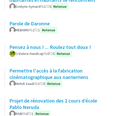
Evelyne Aymard
1
0
Retenue
Parole de Daronne
MEBARKI
2
1
Retenue
Pensez à nous ! ... Roulez tout doux !
Créative Handicap
0
0
Retenue
Permettre l'accès à la fabrication
cinématographique aux nanterriens
Mehdi Saadi
2
0
Retenue
Projet de rénovation des 2 cours d’école
Pablo Neruda
RABI
0
1
Retenue