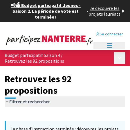
📢🗳️ Budget participatif Jeunes -
Je découvre les
Saison 2. La période de vote est
-
projets lauréats
terminée !
Se connecter
Menu princi
Budget participatif Saison 4
/
Menu p
Retrouvez les 92 propositions
Retrouvez les 92
propositions
Filtrer et rechercher
Passer la carte
Leaflet
|
©
OpenStreetMap
contributors
L'élément suivant est une carte qui présente les éléments de cet
+
La phase d'instruction terminée : découvrez les projets