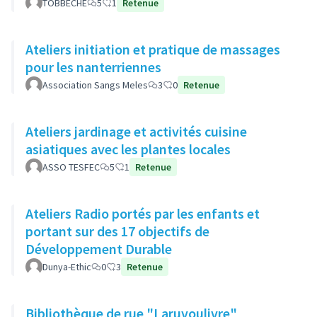
TOBBECHE
5
1
Retenue
Ateliers initiation et pratique de massages
pour les nanterriennes
Association Sangs Meles
3
0
Retenue
Ateliers jardinage et activités cuisine
asiatiques avec les plantes locales
ASSO TESFEC
5
1
Retenue
Ateliers Radio portés par les enfants et
portant sur des 17 objectifs de
Développement Durable
Dunya-Ethic
0
3
Retenue
Bibliothèque de rue "Laruvoulivre"