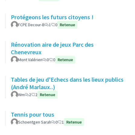
Protégeons les futurs citoyens !
FCPE Decour-B
1
0
Retenue
Rénovation aire de jeux Parc des
Chenevreux
Mont Valérien
0
0
Retenue
Tables de jeu d'Echecs dans les lieux publics
(André Marlaux..)
Wm
2
2
Retenue
Tennis pour tous
Schoentgen Sarah
0
1
Retenue