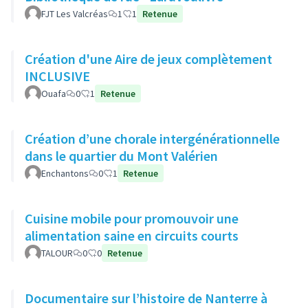
FJT Les Valcréas
1
1
Retenue
Création d'une Aire de jeux complètement
INCLUSIVE
Ouafa
0
1
Retenue
Création d’une chorale intergénérationnelle
dans le quartier du Mont Valérien
Enchantons
0
1
Retenue
Cuisine mobile pour promouvoir une
alimentation saine en circuits courts
TALOUR
0
0
Retenue
Documentaire sur l’histoire de Nanterre à