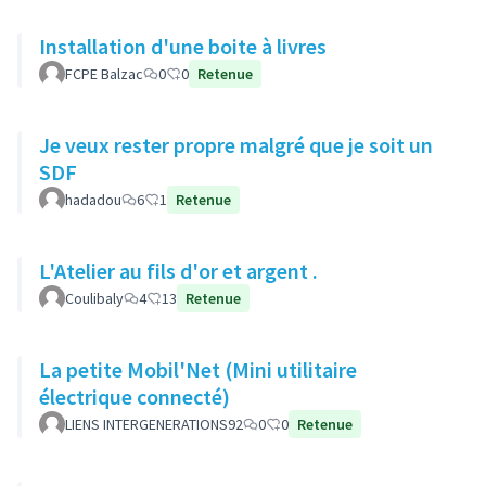
Installation d'une boite à livres
FCPE Balzac
0
0
Retenue
Je veux rester propre malgré que je soit un
SDF
hadadou
6
1
Retenue
L'Atelier au fils d'or et argent .
Coulibaly
4
13
Retenue
La petite Mobil'Net (Mini utilitaire
électrique connecté)
LIENS INTERGENERATIONS92
0
0
Retenue