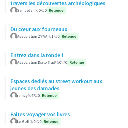
travers les découvertes archéologiques
Samuelian
0
0
Retenue
Du cœur aux fourneaux
Association ZY'VA
1
0
Retenue
Entrez dans la ronde !
Association Diato Trad
0
0
Retenue
Espaces dediés au street workout aux
jeunes des damades
ramzy
5
0
Retenue
Faites voyager vos livres
Le Goff
0
0
Retenue