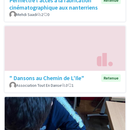
Permettre l'accès à la fabrication
Retenue
cinématographique aux nanterriens
Mehdi Saadi
2
0
" Dansons au Chemin de L'Ile"
Retenue
Association Tout En Danse
3
1