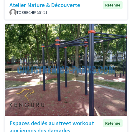
Atelier Nature & Découverte
Retenue
TOBBECHE
5
1
Espaces dediés au street workout
Retenue
aux jeunes des damades