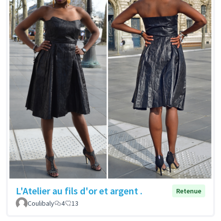
L'Atelier au fils d'or et argent .
Retenue
Coulibaly
4
13