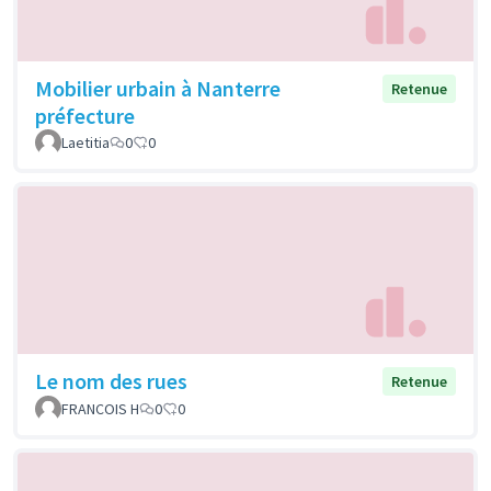
Mobilier urbain à Nanterre
Retenue
préfecture
Laetitia
0
0
Le nom des rues
Retenue
FRANCOIS H
0
0