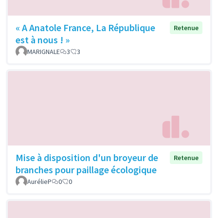
« A Anatole France, La République
Retenue
est à nous ! »
MARIGNALE
3
3
Mise à disposition d'un broyeur de
Retenue
branches pour paillage écologique
AurélieP
0
0