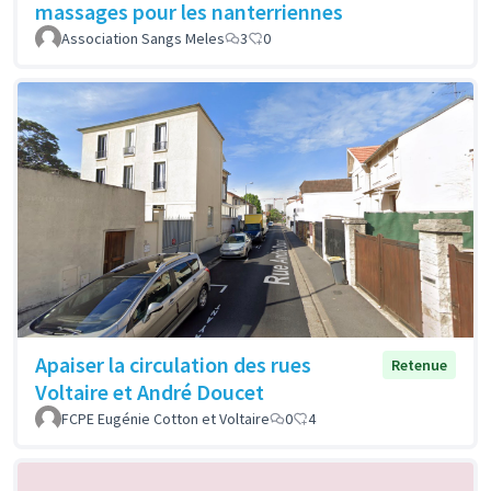
massages pour les nanterriennes
Association Sangs Meles
3
0
Apaiser la circulation des rues
Retenue
Voltaire et André Doucet
FCPE Eugénie Cotton et Voltaire
0
4