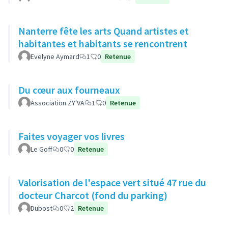
Nanterre fête les arts Quand artistes et
habitantes et habitants se rencontrent
Evelyne Aymard
1
0
Retenue
Du cœur aux fourneaux
Association ZY'VA
1
0
Retenue
Faites voyager vos livres
Le Goff
0
0
Retenue
Valorisation de l'espace vert situé 47 rue du
docteur Charcot (fond du parking)
Dubost
0
2
Retenue