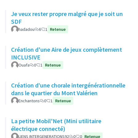
Je veux rester propre malgré que je soit un
SDF
hadadou
6
1
Retenue
Création d'une Aire de jeux complètement
INCLUSIVE
Ouafa
0
1
Retenue
Création d’une chorale intergénérationnelle
dans le quartier du Mont Valérien
Enchantons
0
1
Retenue
La petite Mobil'Net (Mini utilitaire
électrique connecté)
LIENS INTERGENERATIONS92
0
0
Retenue