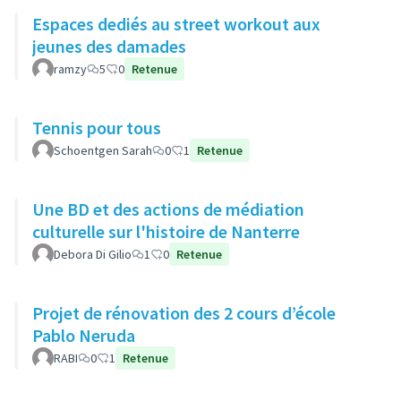
Espaces dediés au street workout aux
jeunes des damades
ramzy
5
0
Retenue
Tennis pour tous
Schoentgen Sarah
0
1
Retenue
Une BD et des actions de médiation
culturelle sur l'histoire de Nanterre
Debora Di Gilio
1
0
Retenue
Projet de rénovation des 2 cours d’école
Pablo Neruda
RABI
0
1
Retenue