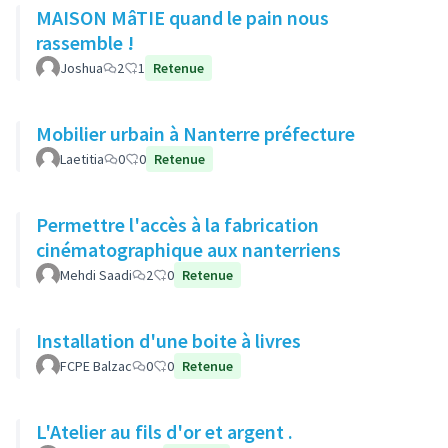
MAISON MâTIE quand le pain nous
rassemble !
Joshua
2
1
Retenue
Mobilier urbain à Nanterre préfecture
Laetitia
0
0
Retenue
Permettre l'accès à la fabrication
cinématographique aux nanterriens
Mehdi Saadi
2
0
Retenue
Installation d'une boite à livres
FCPE Balzac
0
0
Retenue
L'Atelier au fils d'or et argent .