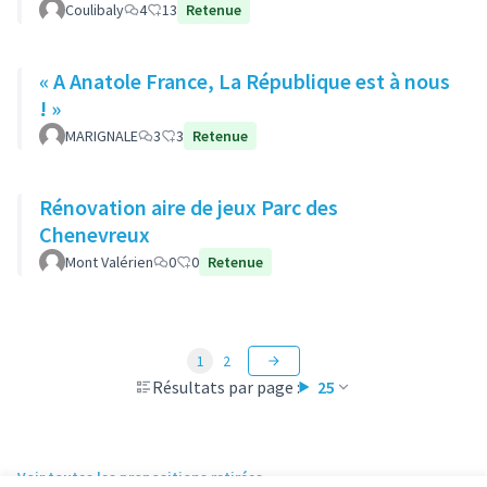
Coulibaly
4
13
Retenue
« A Anatole France, La République est à nous
! »
MARIGNALE
3
3
Retenue
Rénovation aire de jeux Parc des
Chenevreux
Mont Valérien
0
0
Retenue
1
2
Résultats par page :
25
Voir toutes les propositions retirées