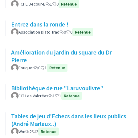
FCPE Decour-B
1
0
Retenue
Entrez dans la ronde !
Association Diato Trad
0
0
Retenue
Amélioration du jardin du square du Dr
Pierre
Fouquet
0
1
Retenue
Bibliothèque de rue "Laruvoulivre"
FJT Les Valcréas
1
1
Retenue
Tables de jeu d'Echecs dans les lieux publics
(André Marlaux..)
Wm
2
2
Retenue