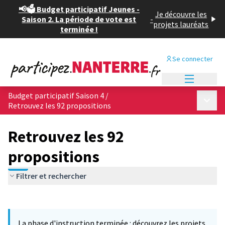
📢🗳️ Budget participatif Jeunes -
Je découvre les
Saison 2. La période de vote est
-
projets lauréats
terminée !
Se connecter
Menu princi
Budget participatif Saison 4
/
Menu p
Retrouvez les 92 propositions
Retrouvez les 92
propositions
Filtrer et rechercher
Passer la carte
Leaflet
|
©
OpenStreetMap
contributors
L'élément suivant est une carte qui présente les éléments de cet
+
La phase d'instruction terminée : découvrez les projets