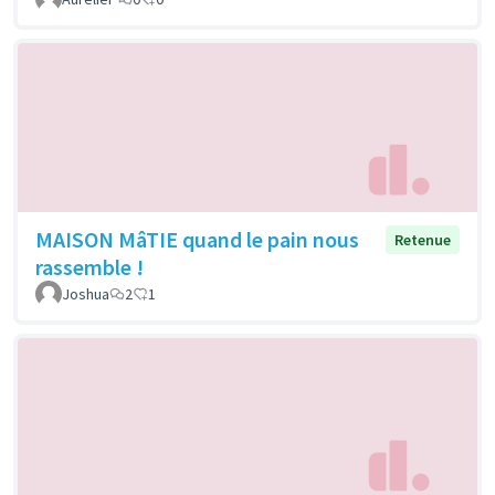
MAISON MâTIE quand le pain nous
Retenue
rassemble !
Joshua
2
1