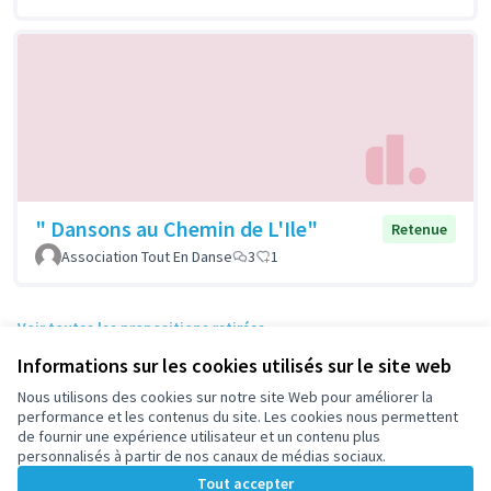
" Dansons au Chemin de L'Ile"
Retenue
Association Tout En Danse
3
1
Voir toutes les propositions retirées
Informations sur les cookies utilisés sur le site web
Nous utilisons des cookies sur notre site Web pour améliorer la
Conditions d'utilisation
performance et les contenus du site. Les cookies nous permettent
Paramètres des cookies
de fournir une expérience utilisateur et un contenu plus
participez.nanterre.fr sur X
participez.nanterre.fr sur Facebook
participez.nanterre.fr sur Instagram
participez.nanterre.fr sur YouTube
participez.nanterre.fr sur GitHub
personnalisés à partir de nos canaux de médias sociaux.
(Lien externe)
(Lien externe)
(Lien externe)
(Lien externe)
(Lien externe)
Tout accepter