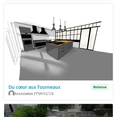
Du cœur aux fourneaux
Retenue
Association ZY'VA
1
0