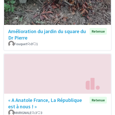
Amélioration du jardin du square du
Retenue
Dr Pierre
Fouquet
0
1
« A Anatole France, La République
Retenue
est à nous ! »
MARIGNALE
3
3