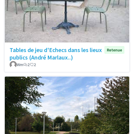
Tables de jeu d'Echecs dans les lieux
Retenue
publics (André Marlaux..)
Wm
2
2