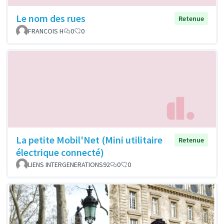
Le nom des rues
Retenue
FRANCOIS H
0
0
La petite Mobil'Net (Mini utilitaire
Retenue
électrique connecté)
LIENS INTERGENERATIONS92
0
0