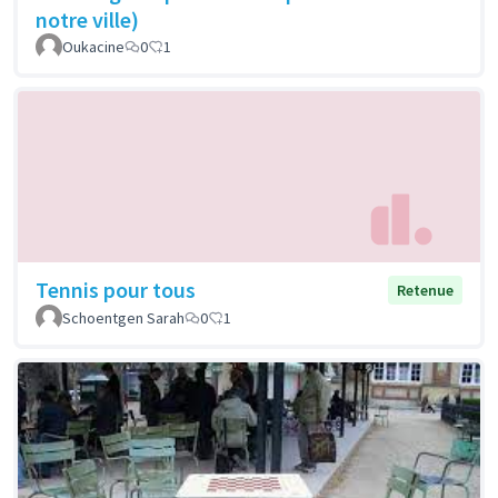
notre ville)
Oukacine
0
1
Tennis pour tous
Retenue
Schoentgen Sarah
0
1