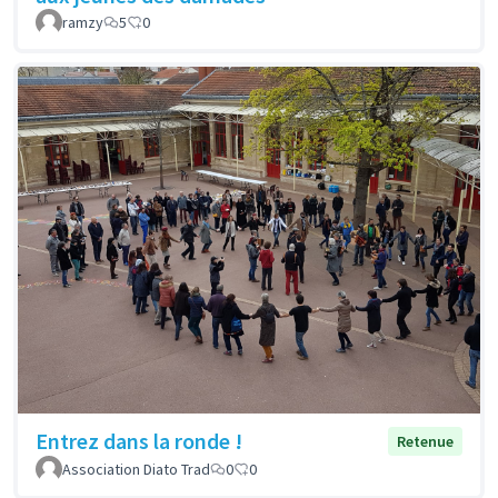
ramzy
5
0
Entrez dans la ronde !
Retenue
Association Diato Trad
0
0