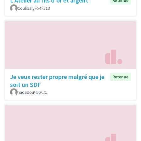
L'Atelier au fils d'or et argent .
Retenue
Coulibaly
4
13
Je veux rester propre malgré que je
Retenue
soit un SDF
hadadou
6
1