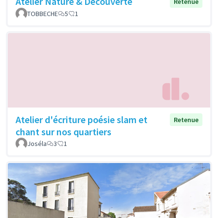
Atelier Nature & Découverte
Retenue
TOBBECHE
5
1
Atelier d'écriture poésie slam et
Retenue
chant sur nos quartiers
Joséla
3
1