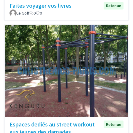
Faites voyager vos livres
Retenue
Le Goff
0
0
Espaces dediés au street workout
Retenue
aux jeunes des damades