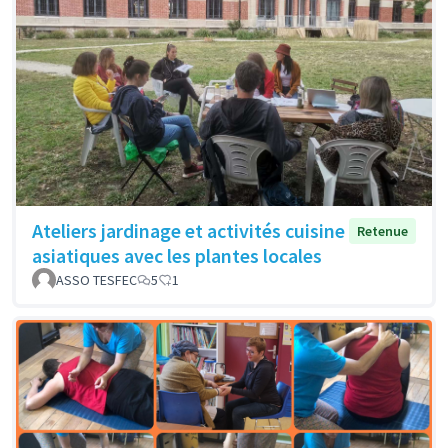
Ateliers jardinage et activités cuisine
Retenue
asiatiques avec les plantes locales
ASSO TESFEC
5
1