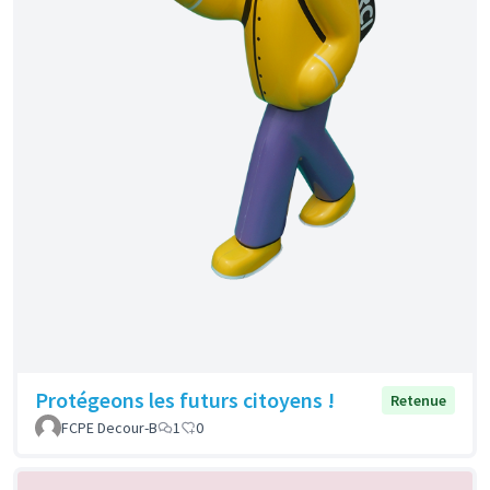
Protégeons les futurs citoyens !
Retenue
FCPE Decour-B
1
0