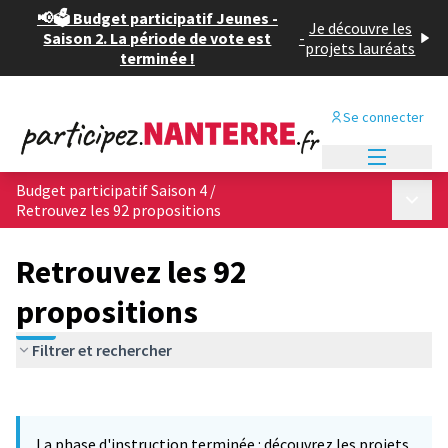
📢🗳️ Budget participatif Jeunes -
Je découvre les
Saison 2. La période de vote est
-
projets lauréats
terminée !
Se connecter
Menu princi
Budget participatif Saison 4
/
Menu p
Retrouvez les 92 propositions
Retrouvez les 92
propositions
Filtrer et rechercher
Passer la carte
Leaflet
|
©
OpenStreetMap
contributors
L'élément suivant est une carte qui présente les éléments de cet
+
La phase d'instruction terminée : découvrez les projets