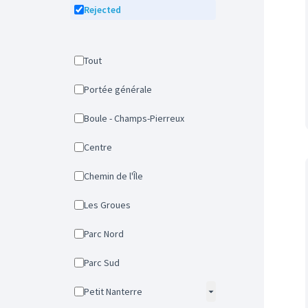
Rejected
Tout
Portée générale
Boule - Champs-Pierreux
Centre
Chemin de l'Île
Les Groues
Parc Nord
Parc Sud
Petit Nanterre