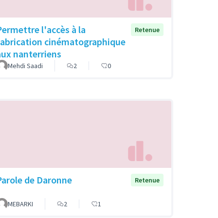
Permettre l'accès à la
Retenue
fabrication cinématographique
aux nanterriens
Mehdi Saadi
2
0
Parole de Daronne
Retenue
MEBARKI
2
1