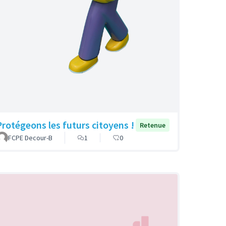
Protégeons les futurs citoyens !
Retenue
FCPE Decour-B
1
0