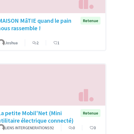
MAISON MâTIE quand le pain
Retenue
nous rassemble !
Joshua
2
1
La petite Mobil'Net (Mini
Retenue
utilitaire électrique connecté)
LIENS INTERGENERATIONS92
0
0