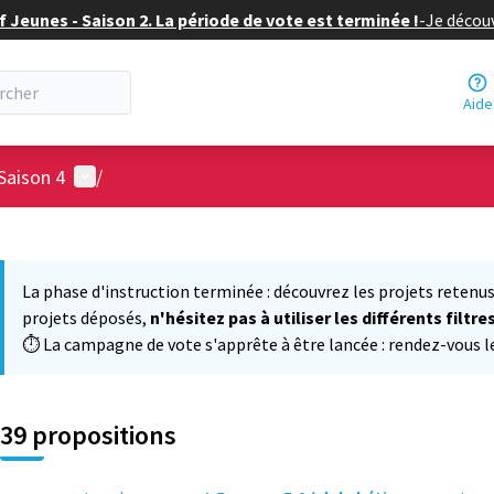
f Jeunes - Saison 2. La période de vote est terminée !
-
Je découv
Aide
Menu utilisateur
Saison 4
/
 la carte
 suivant est une carte qui présente les éléments de cette page comm
La phase d'instruction terminée : découvrez les projets retenus
projets déposés,
n'hésitez pas à utiliser les différents filtre
⏱️ La campagne de vote s'apprête à être lancée : rendez-vous le 
39 propositions