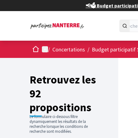
📢🗳️ Budget participati
Accueil
Menu principal
/
Concertations
/
Budget participatif 
Passer
L'élément
+
−
Retrouvez les
92
propositions
Le formulaire ci-dessous filtre
dynamiquement les résultats de la
recherche lorsque les conditions de
recherche sont modifiées.