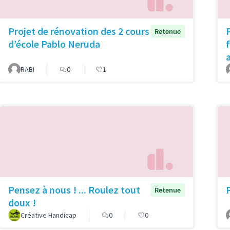
Projet de rénovation des 2 cours
Retenue
d’école Pablo Neruda
RABI
0
1
Pensez à nous ! ... Roulez tout
Retenue
doux !
Créative Handicap
0
0