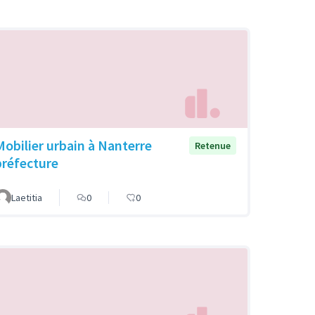
Mobilier urbain à Nanterre
Retenue
préfecture
Laetitia
0
0