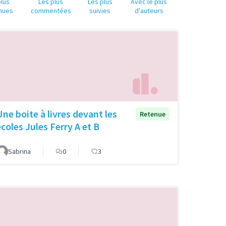
plus
Les plus
Les plus
Avec le plus
nues
commentées
suivies
d'auteurs
Une boite à livres devant les
Retenue
écoles Jules Ferry A et B
Sabrina
0
3