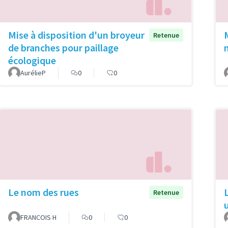
Mise à disposition d'un broyeur
Retenue
de branches pour paillage
écologique
AurélieP
0
0
Le nom des rues
Retenue
FRANCOIS H
0
0