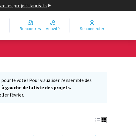
re les projets lauréats
Rencontres
Activité
Se connecter
Leaflet
|
©
OpenStreetMap
contributors
e des points de carte. L'élément peut être utilisé avec un lecteur
 pour le vote ! Pour visualiser l'ensemble des
s à gauche de la liste des projets.
1er février.