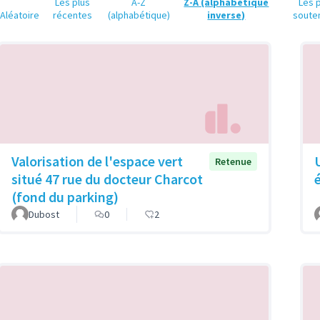
Les plus
A-Z
Z-A (alphabétique
Les 
Aléatoire
récentes
(alphabétique)
inverse)
soute
Valorisation de l'espace vert
Retenue
situé 47 rue du docteur Charcot
(fond du parking)
Dubost
0
2