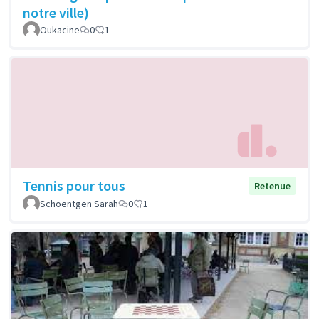
notre ville)
Oukacine
0
1
Tennis pour tous
Retenue
Schoentgen Sarah
0
1