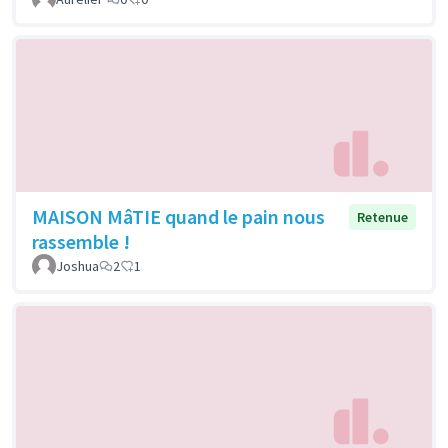
MAISON MâTIE quand le pain nous
Retenue
rassemble !
Joshua
2
1