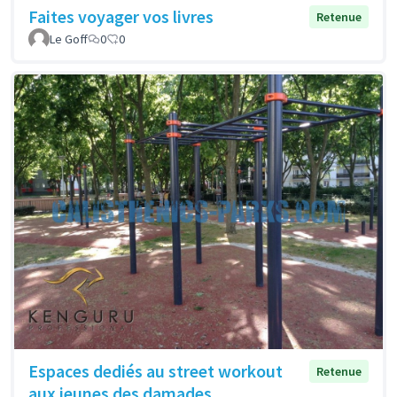
Faites voyager vos livres
Retenue
Le Goff
0
0
Espaces dediés au street workout
Retenue
aux jeunes des damades