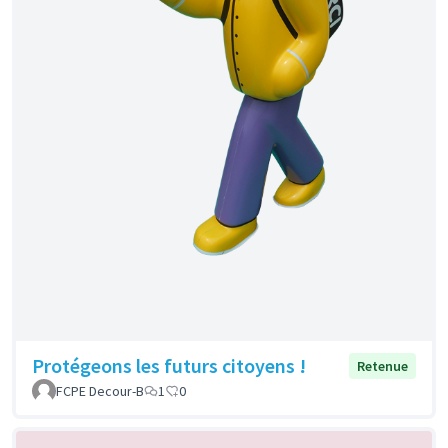
Protégeons les futurs citoyens !
Retenue
FCPE Decour-B
1
0