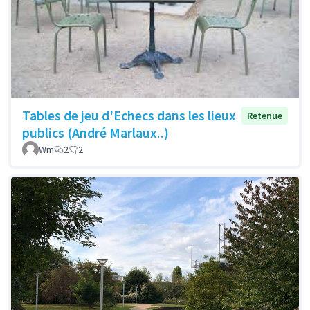
Tables de jeu d'Echecs dans les lieux
Retenue
publics (André Marlaux..)
Wm
2
2