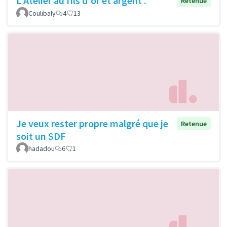
L'Atelier au fils d'or et argent .
Retenue
Coulibaly
4
13
Je veux rester propre malgré que je
Retenue
soit un SDF
hadadou
6
1