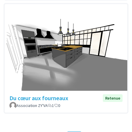
Du cœur aux fourneaux
Retenue
Association ZY'VA
1
0