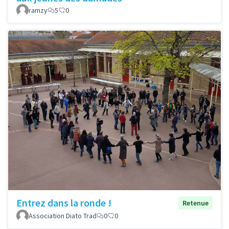
ramzy
5
0
Entrez dans la ronde !
Retenue
Association Diato Trad
0
0