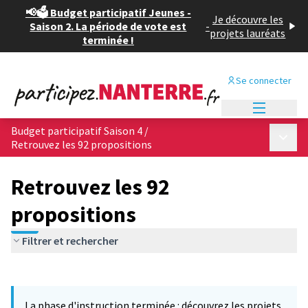
📢🗳️ Budget participatif Jeunes -
Je découvre les
Saison 2. La période de vote est
-
projets lauréats
terminée !
Se connecter
Menu princi
Budget participatif Saison 4
/
Menu p
Retrouvez les 92 propositions
Retrouvez les 92
propositions
Filtrer et rechercher
Passer la carte
Leaflet
|
©
OpenStreetMap
contributors
L'élément suivant est une carte qui présente les éléments de cet
+
La phase d'instruction terminée : découvrez les projets