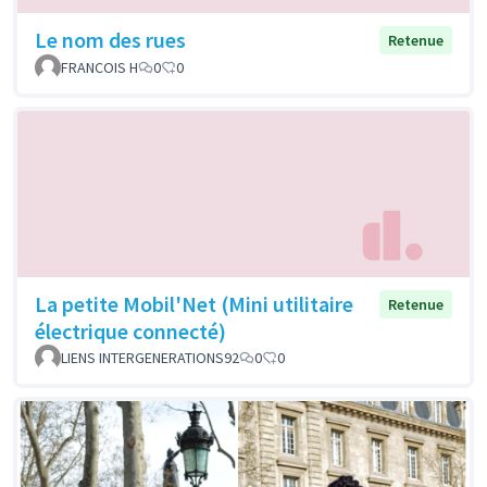
Le nom des rues
Retenue
FRANCOIS H
0
0
La petite Mobil'Net (Mini utilitaire
Retenue
électrique connecté)
LIENS INTERGENERATIONS92
0
0