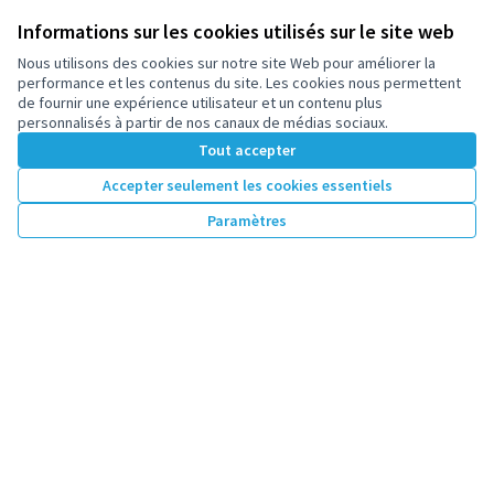
Informations sur les cookies utilisés sur le site web
34. Ateliers jardinage et activités cuisine
asiatiques
Nous utilisons des cookies sur notre site Web pour améliorer la
performance et les contenus du site. Les cookies nous permettent
Animation d’ateliers de jardinage et de cuisine
de fournir une expérience utilisateur et un contenu plus
intergénérationnels autour d’une alimentation locale
personnalisés à partir de nos canaux de médias sociaux.
et écologique.Ce projet porté par l'association TESFEC
Tout accepter
se...
République
Accepter seulement les cookies essentiels
15 000 €
Paramètres