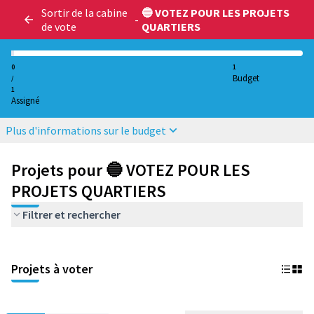
Sortir de la cabine
🔵 VOTEZ POUR LES PROJETS
-
de vote
QUARTIERS
0
1
Budget
/
1
Assigné
Plus d'informations sur le budget
Projets pour 🔵 VOTEZ POUR LES
PROJETS QUARTIERS
Filtrer et rechercher
Projets à voter