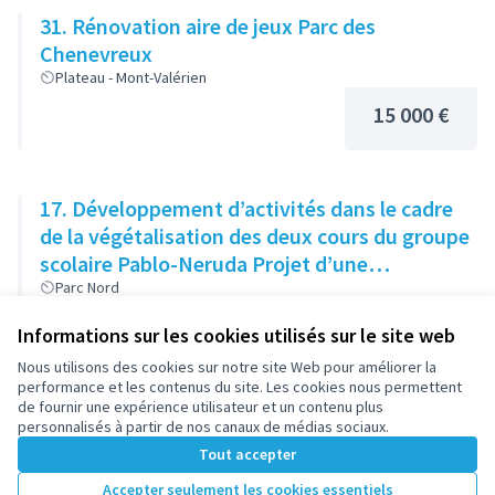
31. Rénovation aire de jeux Parc des
Chenevreux
Plateau - Mont-Valérien
15 000 €
17. Développement d’activités dans le cadre
de la végétalisation des deux cours du groupe
scolaire Pablo-Neruda Projet d’une
association.
Parc Nord
15 000 €
Informations sur les cookies utilisés sur le site web
Nous utilisons des cookies sur notre site Web pour améliorer la
performance et les contenus du site. Les cookies nous permettent
de fournir une expérience utilisateur et un contenu plus
34. Ateliers jardinage et activités cuisine
personnalisés à partir de nos canaux de médias sociaux.
asiatiques
Tout accepter
République
Accepter seulement les cookies essentiels