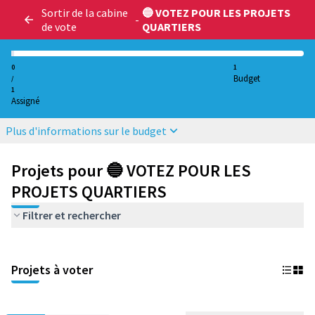
Sortir de la cabine
🔵 VOTEZ POUR LES PROJETS
-
de vote
QUARTIERS
0
1
Budget
/
1
Assigné
Plus d'informations sur le budget
Projets pour 🔵 VOTEZ POUR LES
PROJETS QUARTIERS
Filtrer et rechercher
Projets à voter