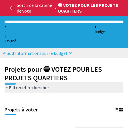
Sortir de la cabine
🔵 VOTEZ POUR LES PROJETS
-
de vote
QUARTIERS
0
1
Budget
/
1
Assigné
Plus d'informations sur le budget
Projets pour 🔵 VOTEZ POUR LES
PROJETS QUARTIERS
Filtrer et rechercher
Projets à voter