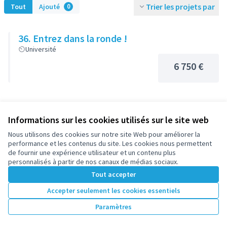
Trier les projets par
Tout
Ajouté
0
36. Entrez dans la ronde !
Université
6 750 €
18. Tables de jeux d’échecs au square de la
Informations sur les cookies utilisés sur le site web
Brèche
Parc Nord
Nous utilisons des cookies sur notre site Web pour améliorer la
performance et les contenus du site. Les cookies nous permettent
9 636 €
de fournir une expérience utilisateur et un contenu plus
personnalisés à partir de nos canaux de médias sociaux.
Tout accepter
Accepter seulement les cookies essentiels
11. Atelier nature et découverte
Chemin de l'Île
Paramètres
10 000 €