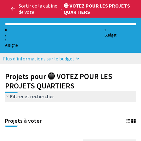
Sortir de la cabine
🔵 VOTEZ POUR LES PROJETS
-
de vote
QUARTIERS
0
1
Budget
/
1
Assigné
Plus d'informations sur le budget
Projets pour 🔵 VOTEZ POUR LES
PROJETS QUARTIERS
Filtrer et rechercher
Projets à voter