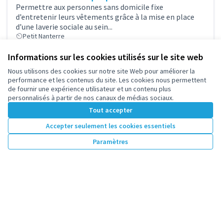
Permettre aux personnes sans domicile fixe
d’entretenir leurs vêtements grâce à la mise en place
d’une laverie sociale au sein...
Petit Nanterre
13 100 €
Informations sur les cookies utilisés sur le site web
Nous utilisons des cookies sur notre site Web pour améliorer la
performance et les contenus du site. Les cookies nous permettent
26. Tournoi de foot du Petit Nanterre !
de fournir une expérience utilisateur et un contenu plus
Ce projet vise à organiser un tournoi de foot en
personnalisés à partir de nos canaux de médias sociaux.
hommage aux personnes disparues.Ce projet porté par
Tout accepter
habitant vise à...
Petit Nanterre
Accepter seulement les cookies essentiels
3 000 €
Paramètres