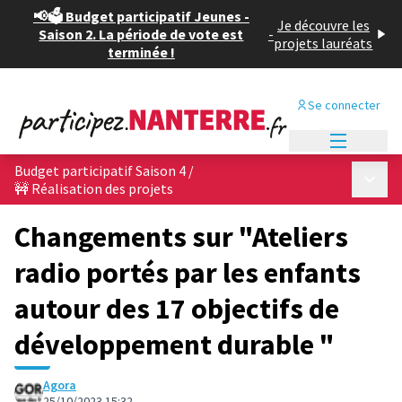
📢🗳️ Budget participatif Jeunes -
Je découvre les
Saison 2. La période de vote est
-
projets lauréats
terminée !
Se connecter
Menu princi
Budget participatif Saison 4
/
Menu p
🚧 Réalisation des projets
Changements sur "Ateliers
radio portés par les enfants
autour des 17 objectifs de
développement durable "
Agora
25/10/2023 15:32