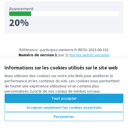
Avancement
20%
Référence : participez.nanterre.fr-RESU-2023-06-182
Numéro de version 1
(sur 1)
voir les autres versions
Informations sur les cookies utilisés sur le site web
Nous utilisons des cookies sur notre site Web pour améliorer la
Conditions d'utilisation
performance et les contenus du site. Les cookies nous permettent
Paramètres des cookies
de fournir une expérience utilisateur et un contenu plus
participez.nanterre.fr sur X
participez.nanterre.fr sur Facebook
participez.nanterre.fr sur Instagram
participez.nanterre.fr sur YouTube
participez.nanterre.fr sur GitHub
personnalisés à partir de nos canaux de médias sociaux.
(Lien externe)
(Lien externe)
(Lien externe)
(Lien externe)
(Lien externe)
Tout accepter
Accepter seulement les cookies essentiels
Licence Cre
(Lien extern
Paramètres
(Lien externe)
Site réalisé grâce au
logiciel libre Decidim
.
(Lien externe)