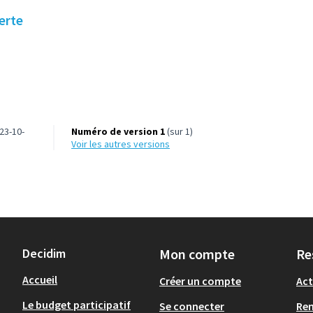
erte
23-10-
Numéro de version 1
(sur 1)
voir les autres versions
Decidim
Mon compte
Re
Accueil
Créer un compte
Act
Le budget participatif
Se connecter
Re