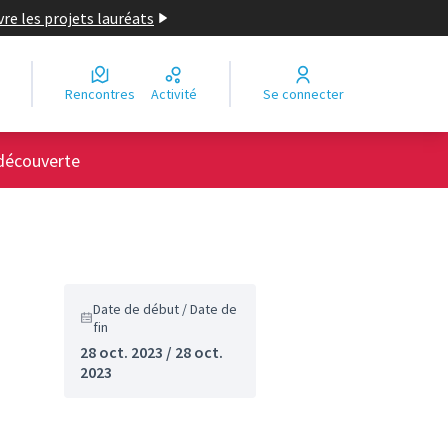
re les projets lauréats
Rencontres
Activité
Se connecter
 découverte
Date de début / Date de
fin
28 oct. 2023 / 28 oct.
2023