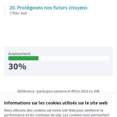
20. Protégeons nos futurs citoyens
Parc Sud
Avancement
30%
Référence : participez.nanterre.fr-RESU-2023-11-308
Numéro de version 1
(sur 1)
voir les autres versions
Informations sur les cookies utilisés sur le site web
Nous utilisons des cookies sur notre site Web pour améliorer la
Conditions d'utilisation
performance et les contenus du site. Les cookies nous permettent
Paramètres des cookies