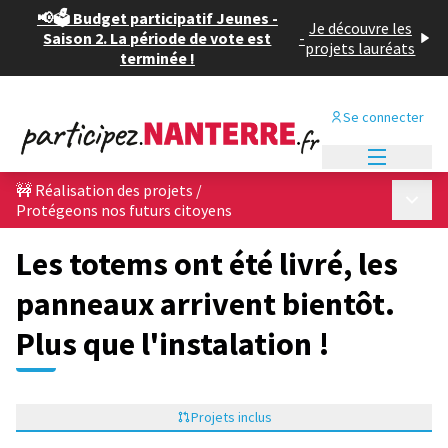
📢🗳️ Budget participatif Jeunes -
Je découvre les
Saison 2. La période de vote est
-
projets lauréats
terminée !
Se connecter
Menu princi
🚧 Réalisation des projets
/
Menu p
Protégeons nos futurs citoyens
Les totems ont été livré, les
panneaux arrivent bientôt.
Plus que l'instalation !
Projets inclus