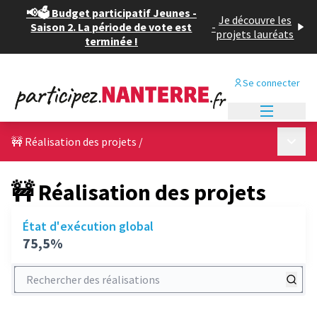
📢🗳️ Budget participatif Jeunes -
Je découvre les
Saison 2. La période de vote est
-
projets lauréats
terminée !
Se connecter
Menu princi
Menu p
🚧 Réalisation des projets
/
🚧 Réalisation des projets
État d'exécution global
75,5%
Rechercher des réalisations