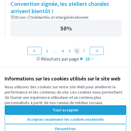
Convention signée, les ateliers chorales
arrivent bientôt !
03 nov.
Solidarités et intergénérationnel
50%
1
…
4
5
6
7
Résultats par page :
25
Informations sur les cookies utilisés sur le site web
Nous utilisons des cookies sur notre site Web pour améliorer la
Conditions d'utilisation
performance et les contenus du site. Les cookies nous permettent
Paramètres des cookies
de fournir une expérience utilisateur et un contenu plus
participez.nanterre.fr sur X
participez.nanterre.fr sur Facebook
participez.nanterre.fr sur Instagram
participez.nanterre.fr sur YouTube
participez.nanterre.fr sur GitHub
personnalisés à partir de nos canaux de médias sociaux.
(Lien externe)
(Lien externe)
(Lien externe)
(Lien externe)
(Lien externe)
Tout accepter
Accepter seulement les cookies essentiels
Licence Cre
(Lien extern
Paramètres
(Lien externe)