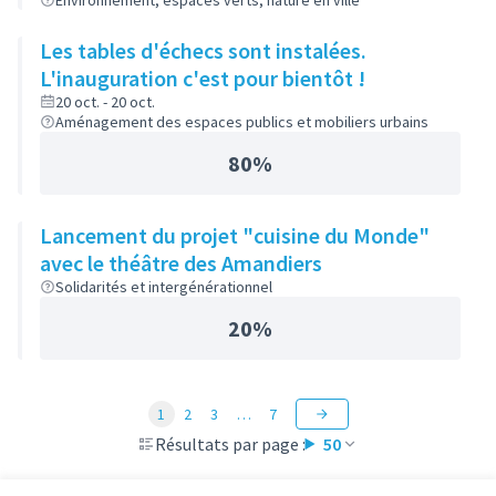
Environnement, espaces verts, nature en ville
Les tables d'échecs sont instalées.
L'inauguration c'est pour bientôt !
20 oct. - 20 oct.
Aménagement des espaces publics et mobiliers urbains
80%
Lancement du projet "cuisine du Monde"
avec le théâtre des Amandiers
Solidarités et intergénérationnel
20%
1
2
3
…
7
Résultats par page :
50