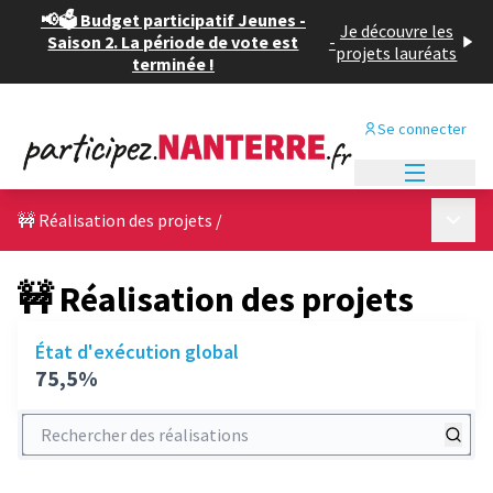
📢🗳️ Budget participatif Jeunes -
Je découvre les
Saison 2. La période de vote est
-
projets lauréats
terminée !
Se connecter
Menu princi
Menu p
🚧 Réalisation des projets
/
🚧 Réalisation des projets
État d'exécution global
75,5%
Rechercher des réalisations