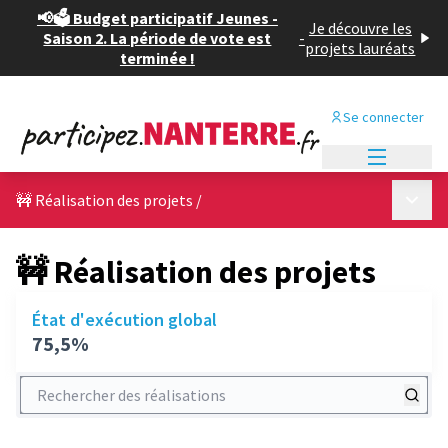
📢🗳️ Budget participatif Jeunes -
Je découvre les
Saison 2. La période de vote est
-
projets lauréats
terminée !
Se connecter
Menu princi
Menu p
🚧 Réalisation des projets
/
🚧 Réalisation des projets
État d'exécution global
75,5%
Rechercher des réalisations