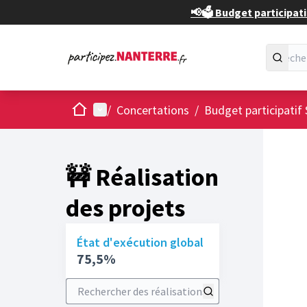
📢🗳️ Budget participati
Accueil
Menu principal
/
Concertations
/
Budget participatif 
🚧 Réalisation
des projets
État d'exécution global
75,5%
Rechercher des réalisations