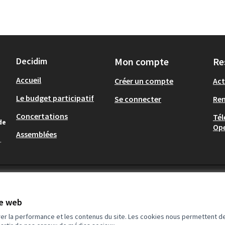
Decidim
Mon compte
Re
Accueil
Créer un compte
Act
Le budget participatif
Se connecter
Re
Concertations
Tél
de
Op
Assemblées
.
te web
rer la performance et les contenus du site. Les cookies nous permettent de