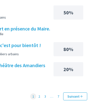
50%
ains
Art en présence du Maire.
lle
c'est pour bientôt !
80%
iers urbains
théâtre des Amandiers
20%
1
2
3
…
7
Suivant