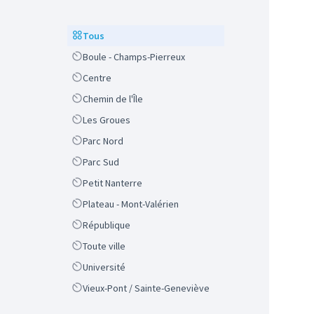
Scope
Tous
Scope
Boule - Champs-Pierreux
Scope
Centre
Scope
Chemin de l'Île
Scope
Les Groues
Scope
Parc Nord
Scope
Parc Sud
Scope
Petit Nanterre
Scope
Plateau - Mont-Valérien
Scope
République
Scope
Toute ville
Scope
Université
Scope
Vieux-Pont / Sainte-Geneviève