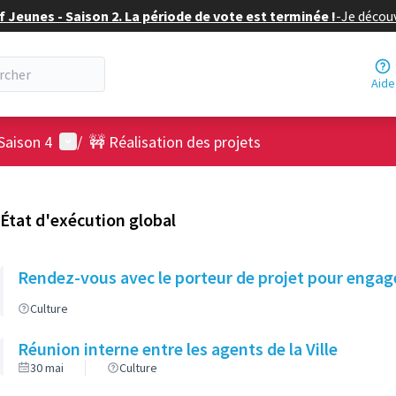
f Jeunes - Saison 2. La période de vote est terminée !
-
Je découv
Aide
Menu utilisateur
Saison 4
/
🚧 Réalisation des projets
État d'exécution global
Rendez-vous avec le porteur de projet pour engager
Culture
Réunion interne entre les agents de la Ville
30 mai
Culture