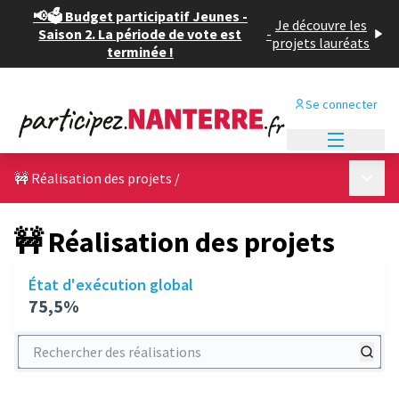
📢🗳️ Budget participatif Jeunes -
Je découvre les
Saison 2. La période de vote est
-
projets lauréats
terminée !
Se connecter
Menu princi
Menu p
🚧 Réalisation des projets
/
🚧 Réalisation des projets
État d'exécution global
75,5%
Rechercher des réalisations