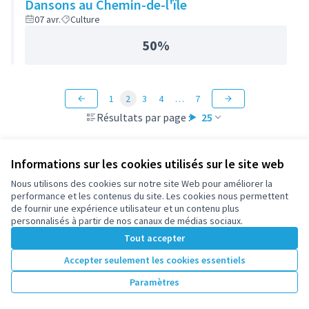
Dansons au Chemin-de-l'ïle
07 avr.
Culture
50%
1
2
3
4
…
7
Résultats par page :
25
Informations sur les cookies utilisés sur le site web
Nous utilisons des cookies sur notre site Web pour améliorer la
Conditions d'utilisation
performance et les contenus du site. Les cookies nous permettent
Paramètres des cookies
de fournir une expérience utilisateur et un contenu plus
participez.nanterre.fr sur X
participez.nanterre.fr sur Facebook
participez.nanterre.fr sur Instagram
participez.nanterre.fr sur YouTube
participez.nanterre.fr sur GitHub
personnalisés à partir de nos canaux de médias sociaux.
(Lien externe)
(Lien externe)
(Lien externe)
(Lien externe)
(Lien externe)
Tout accepter
Accepter seulement les cookies essentiels
Licence Cre
(Lien extern
Paramètres
(Lien externe)
Site réalisé grâce au
logiciel libre Decidim
.
(Lien externe)