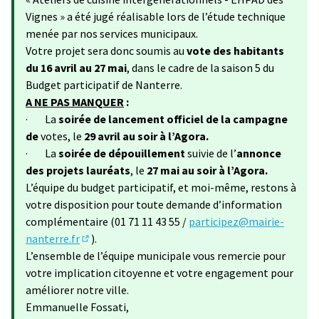
Vignes » a été jugé réalisable lors de l’étude technique
menée par nos services municipaux.
Votre projet sera donc soumis au
vote des habitants
du 16 avril au 27 mai
, dans le cadre de la saison 5 du
Budget participatif de Nanterre.
A NE PAS MANQUER
:
· La
soirée de lancement officiel de la campagne
de
votes, le
29 avril au soir à l’Agora.
· La
soirée de dépouillement
suivie de l’
annonce
des projets lauréats
, le
27 mai au soir à l’Agora.
L’équipe du budget participatif, et moi-même, restons à
votre disposition pour toute demande d’information
complémentaire (01 71 11 43 55 /
participez@mairie-
nanterre.fr
).
(S'ouvre dans un nouvel onglet)
L’ensemble de l’équipe municipale vous remercie pour
votre implication citoyenne et votre engagement pour
améliorer notre ville.
Emmanuelle Fossati,