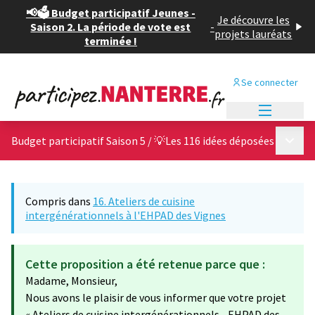
📢🗳️ Budget participatif Jeunes -
Je découvre les
Saison 2. La période de vote est
-
projets lauréats
terminée !
Se connecter
Menu princi
Menu p
Budget participatif Saison 5
/
💡Les 116 idées déposées
Compris dans
16. Ateliers de cuisine
intergénérationnels à l'EHPAD des Vignes
Cette proposition a été retenue parce que :
Madame, Monsieur,
Nous avons le plaisir de vous informer que votre projet
« Ateliers de cuisine intergénérationnels - EHPAD des