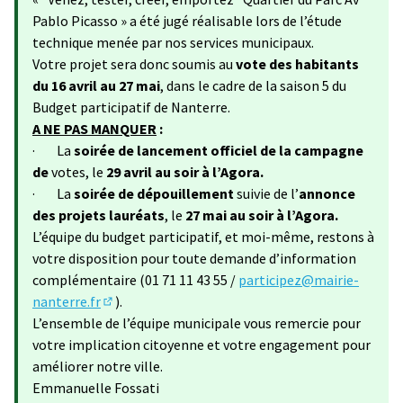
Pablo Picasso » a été jugé réalisable lors de l’étude
technique menée par nos services municipaux.
Votre projet sera donc soumis au
vote des habitants
du 16 avril au 27 mai
, dans le cadre de la saison 5 du
Budget participatif de Nanterre.
A NE PAS MANQUER
:
· La
soirée de lancement officiel de la campagne
de
votes, le
29 avril au soir à l’Agora.
· La
soirée de dépouillement
suivie de l’
annonce
des projets lauréats
, le
27 mai au soir à l’Agora.
L’équipe du budget participatif, et moi-même, restons à
votre disposition pour toute demande d’information
complémentaire (01 71 11 43 55 /
participez@mairie-
nanterre.fr
).
(S'ouvre dans un nouvel onglet)
L’ensemble de l’équipe municipale vous remercie pour
votre implication citoyenne et votre engagement pour
améliorer notre ville.
Emmanuelle Fossati