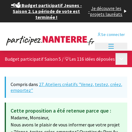
📢🗳️ Budget participatif Jeunes -
Je découvre les
Saison 2. La période de vote est
-
projets lauréats
terminée !
Se connecter
Menu princi
Menu p
Budget participatif Saison 5
/
💡Les 116 idées déposées
Compris dans
27. Ateliers créatifs "Venez, testez, créez,
emportez"
Cette proposition a été retenue parce que :
Madame, Monsieur,
Nous avons le plaisir de vous informer que votre projet
« "Venez, tester, créer, emportez" Quartier du Parc Av