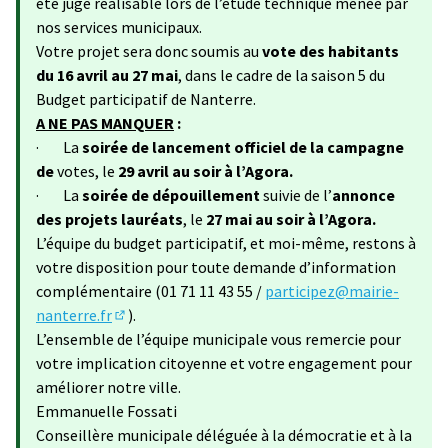
été jugé réalisable lors de l’étude technique menée par
nos services municipaux.
Votre projet sera donc soumis au
vote des habitants
du 16 avril au 27 mai
, dans le cadre de la saison 5 du
Budget participatif de Nanterre.
A NE PAS MANQUER
:
· La
soirée de lancement officiel de la campagne
de
votes, le
29 avril au soir à l’Agora.
· La
soirée de dépouillement
suivie de l’
annonce
des projets lauréats
, le
27 mai au soir à l’Agora.
L’équipe du budget participatif, et moi-même, restons à
votre disposition pour toute demande d’information
complémentaire (01 71 11 43 55 /
participez@mairie-
nanterre.fr
).
(S'ouvre dans un nouvel onglet)
L’ensemble de l’équipe municipale vous remercie pour
votre implication citoyenne et votre engagement pour
améliorer notre ville.
Emmanuelle Fossati
Conseillère municipale déléguée à la démocratie et à la