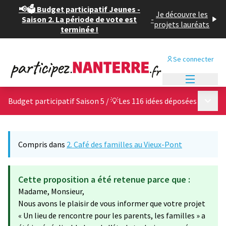
📢🗳️ Budget participatif Jeunes -
Je découvre les
Saison 2. La période de vote est
-
projets lauréats
terminée !
Se connecter
Menu princi
Menu p
Budget participatif Saison 5
/
💡Les 116 idées déposées
Compris dans
2. Café des familles au Vieux-Pont
Cette proposition a été retenue parce que :
Madame, Monsieur,
Nous avons le plaisir de vous informer que votre projet
« Un lieu de rencontre pour les parents, les familles » a