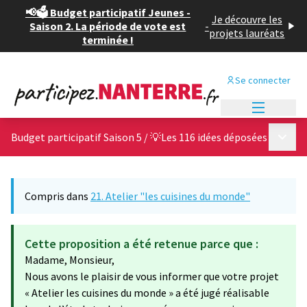
📢🗳️ Budget participatif Jeunes -
Je découvre les
Saison 2. La période de vote est
-
projets lauréats
terminée !
Se connecter
Menu princi
Menu p
Budget participatif Saison 5
/
💡Les 116 idées déposées
Compris dans
21. Atelier "les cuisines du monde"
Cette proposition a été retenue parce que :
Madame, Monsieur,
Nous avons le plaisir de vous informer que votre projet
« Atelier les cuisines du monde » a été jugé réalisable