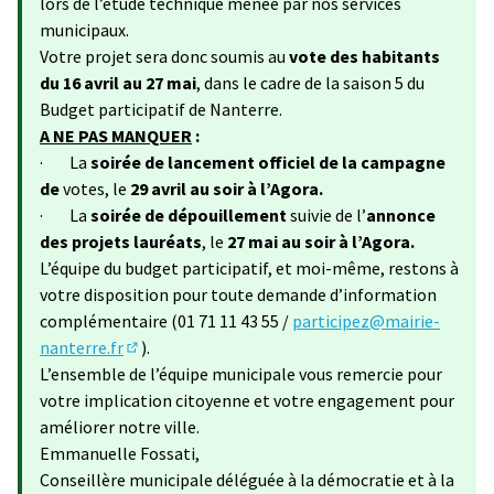
lors de l’étude technique menée par nos services
municipaux.
Votre projet sera donc soumis au
vote des habitants
du 16 avril au 27 mai
, dans le cadre de la saison 5 du
Budget participatif de Nanterre.
A NE PAS MANQUER
:
· La
soirée de lancement officiel de la campagne
de
votes, le
29 avril au soir à l’Agora.
· La
soirée de dépouillement
suivie de l’
annonce
des projets lauréats
, le
27 mai au soir à l’Agora.
L’équipe du budget participatif, et moi-même, restons à
votre disposition pour toute demande d’information
complémentaire (01 71 11 43 55 /
participez@mairie-
nanterre.fr
).
(S'ouvre dans un nouvel onglet)
L’ensemble de l’équipe municipale vous remercie pour
votre implication citoyenne et votre engagement pour
améliorer notre ville.
Emmanuelle Fossati,
Conseillère municipale déléguée à la démocratie et à la